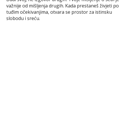
c
i
n
m
b
s
a
važnije od mišljenja drugih. Kada prestaneš živjeti po
e
t
t
b
e
s
r
tuđim očekivanjima, otvara se prostor za istinsku
b
t
e
l
r
e
e
slobodu i sreću.
o
e
r
r
n
o
r
e
g
k
s
e
t
r