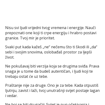
Nisu svi ljudi vrijedni tvog vremena i energije. Nauči
prepoznati one koji ti crpe energiju i hrabro postavi
granice. Tvoj mir je prioritet.
Svaki put kada kažeš „ne“ nečemu što ti škodi ili „da“
sebi i svojim snovima, oslobađaš prostor za ljepši
život.
Ne pokušavaj biti verzija koja se drugima sviđa. Prava
snaga je u tome da budeš autentičan, i ljudi koji te
trebaju ostat će uz tebe.
Praštanje nije za druge. Ono je za tebe. Kada otpustiš
ljutnju, zavist i laži, tvoj unutrašnji svijet postaje lagan
i vedar.
Ne boj se biti drugačiji. Svijet je pun očekivanja i