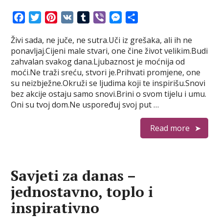
F
T
P
V
T
V
M
S
a
w
i
K
u
i
e
h
Živi sada, ne juče, ne sutra.Uči iz grešaka, ali ih ne
c
i
n
m
b
s
a
ponavljaj.Cijeni male stvari, one čine život velikim.Budi
e
t
t
b
e
s
r
zahvalan svakog dana.Ljubaznost je moćnija od
b
t
e
l
r
e
e
moći.Ne traži sreću, stvori je.Prihvati promjene, one
o
e
r
r
n
su neizbježne.Okruži se ljudima koji te inspirišu.Snovi
o
r
e
g
bez akcije ostaju samo snovi.Brini o svom tijelu i umu.
k
s
e
Oni su tvoj dom.Ne uspoređuj svoj put …
t
r
Read more
Savjeti za danas –
jednostavno, toplo i
inspirativno