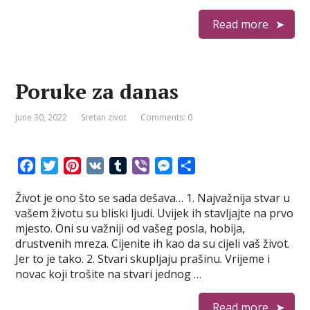
e
t
t
b
e
s
r
Read more
b
t
e
l
r
e
e
o
e
r
r
n
o
r
e
g
k
s
e
Poruke za danas
t
r
June 30, 2022
Sretan zivot
Comments: 0
F
T
P
V
T
V
M
S
a
w
i
K
u
i
e
h
Život je ono što se sada dešava… 1. Najvažnija stvar u
c
i
n
m
b
s
a
vašem životu su bliski ljudi. Uvijek ih stavljajte na prvo
e
t
t
b
e
s
r
mjesto. Oni su važniji od vašeg posla, hobija,
b
t
e
l
r
e
e
drustvenih mreza. Cijenite ih kao da su cijeli vaš život.
o
e
r
r
n
Jer to je tako. 2. Stvari skupljaju prašinu. Vrijeme i
o
r
e
g
novac koji trošite na stvari jednog …
k
s
e
t
r
Read more