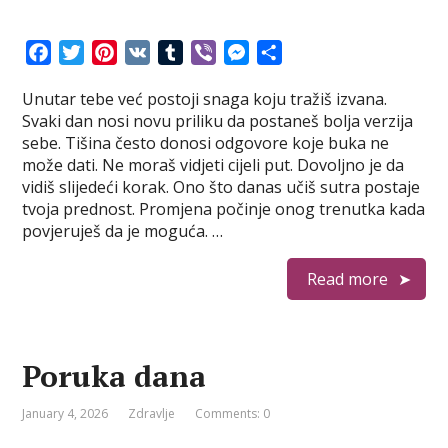
F
T
P
V
T
V
M
S
a
w
i
K
u
i
e
h
Unutar tebe već postoji snaga koju tražiš izvana.
c
i
n
m
b
s
a
Svaki dan nosi novu priliku da postaneš bolja verzija
e
t
t
b
e
s
r
sebe. Tišina često donosi odgovore koje buka ne
b
t
e
l
r
e
e
može dati. Ne moraš vidjeti cijeli put. Dovoljno je da
o
e
r
r
n
vidiš slijedeći korak. Ono što danas učiš sutra postaje
o
r
e
g
tvoja prednost. Promjena počinje onog trenutka kada
k
s
e
povjeruješ da je moguća. …
t
r
Read more
Poruka dana
January 4, 2026
Zdravlje
Comments: 0