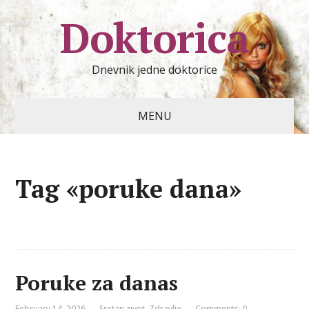
Doktorica
Dnevnik jedne doktorice
MENU
Tag «poruke dana»
Poruke za danas
February 14, 2026
Sretan zivot
,
Zdravlje
Comments: 0