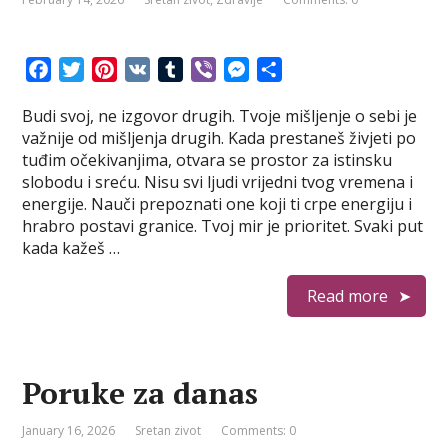
F
T
P
V
T
V
M
S
a
w
i
K
u
i
e
h
Budi svoj, ne izgovor drugih. Tvoje mišljenje o sebi je
c
i
n
m
b
s
a
važnije od mišljenja drugih. Kada prestaneš živjeti po
e
t
t
b
e
s
r
tuđim očekivanjima, otvara se prostor za istinsku
b
t
e
l
r
e
e
slobodu i sreću. Nisu svi ljudi vrijedni tvog vremena i
o
e
r
r
n
energije. Nauči prepoznati one koji ti crpe energiju i
o
r
e
g
hrabro postavi granice. Tvoj mir je prioritet. Svaki put
k
s
e
kada kažeš …
t
r
Read more
Poruke za danas
January 16, 2026
Sretan zivot
Comments: 0