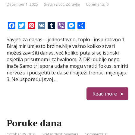
December 1, 2025
Sretan zivot
,
Zdravlje
Comments: 0
F
T
P
V
T
V
M
S
a
w
i
K
u
i
e
h
Savjeti za danas – jednostavno, toplo i inspirativno 1.
c
i
n
m
b
s
a
Biraj mir umjesto brzine.Nije važno koliko stvari
e
t
t
b
e
s
r
možeš završiti danas, već koliko puta si se istinski
b
t
e
l
r
e
e
osjetila prisutnom i zahvalnom. 2. Diši dublje nego
o
e
r
r
n
inače.Samo tri spora udaha mogu vratiti fokus, smiriti
o
r
e
g
nervozu i podsjetiti te da se i najteži trenuci mijenjaju.
k
s
e
3. Ne uspoređuj svoj …
t
r
Read more
Poruke dana
October 29, 2025
Sretan zivot
,
Svastara
Comments: 0