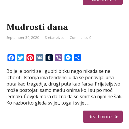
Mudrosti dana
September 30, 2020
Sretan zivot
Comments: 0
F
T
P
V
T
V
M
S
a
w
i
K
u
i
e
h
Bolje je boriti se i gubiti bitku nego nikada se ne
c
i
n
m
b
s
a
izboriti. Istorija ima tendenciju da se ponavlja: prvi
e
t
t
b
e
s
r
puta kao tragedija, drugi puta kao farsa. Prijateljstvo
b
t
e
l
r
e
e
može postojati samo među onima koji su po moći
o
e
r
r
n
jednaki. Čovjek mora da zna da se smrt sa njim ne šali.
o
r
e
g
Ko razborito gleda svijet, toga i svijet …
k
s
e
t
r
Read more