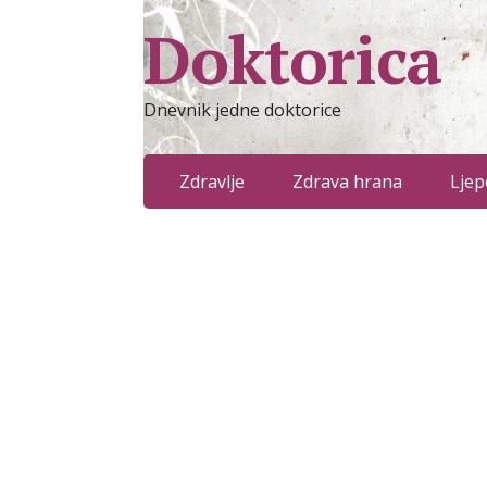
Doktorica
Dnevnik jedne doktorice
Zdravlje
Zdrava hrana
Ljep