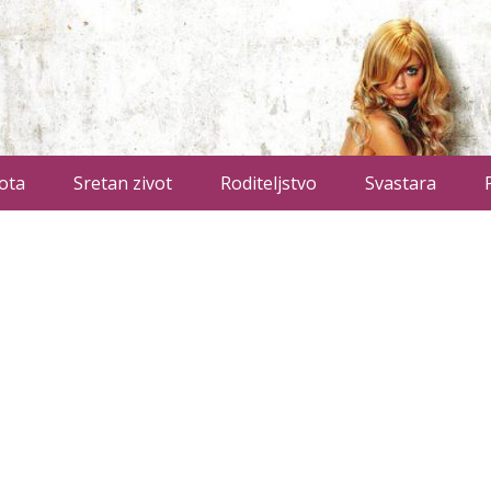
ota
Sretan zivot
Roditeljstvo
Svastara