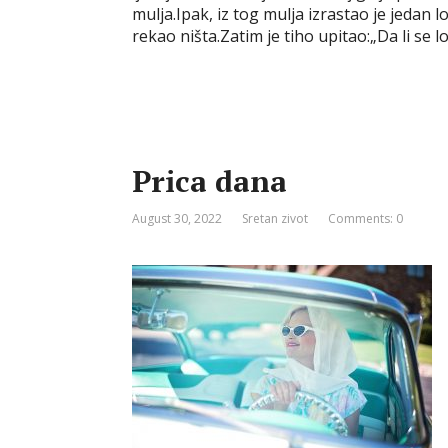
mulja.Ipak, iz tog mulja izrastao je jedan lo
b
t
e
l
r
e
e
rekao ništa.Zatim je tiho upitao:„Da li se l
o
e
r
r
n
o
r
e
g
k
s
e
t
r
Prica dana
August 30, 2022
Sretan zivot
Comments: 0