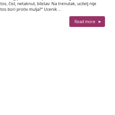
tos, čist, netaknut, blistav. Na trenutak, ucitelj nije
otos bori protiv mulja?“ Ucenik …
Read more