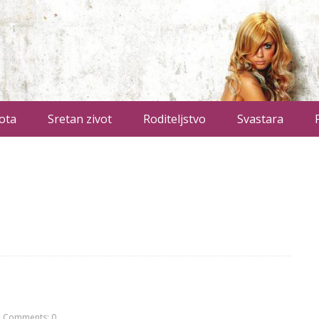
ota
Sretan zivot
Roditeljstvo
Svastara
Comments: 0