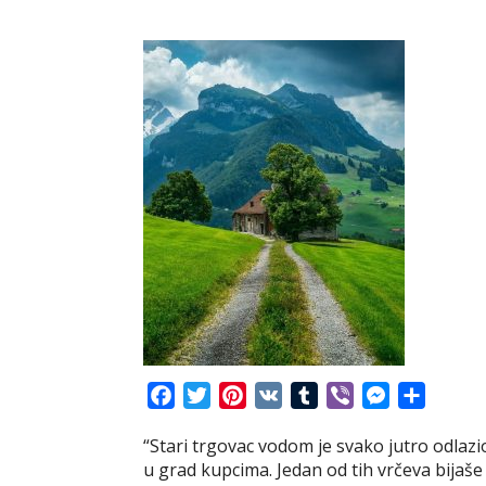
F
T
P
V
T
V
M
S
a
w
i
K
u
i
e
h
“Stari trgovac vodom je svako jutro odlazio
c
i
n
m
b
s
a
u grad kupcima. Jedan od tih vrčeva bijaše
e
t
t
b
e
s
r