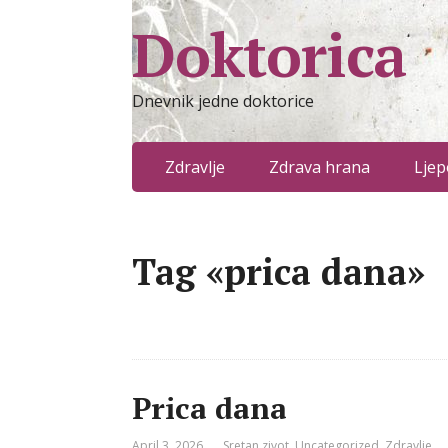
Doktorica
Dnevnik jedne doktorice
Zdravlje
Zdrava hrana
Ljep
Tag «prica dana»
Prica dana
April 3, 2026
Sretan zivot
,
Uncategorized
,
Zdravlje