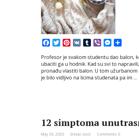
F
T
P
V
T
V
M
S
a
w
i
K
u
i
e
h
Profesor je svakom studentu dao balon, ko
c
i
n
m
b
s
a
ubaciti ga u hodnik. Kad su svi to napravil
e
t
t
b
e
s
r
pronađu vlastiti balon. U tom užurbanom t
b
t
e
l
r
e
e
je bilo vidljivo na licima studenata pa im …
o
e
r
r
n
o
r
e
g
k
s
e
t
r
12 simptoma unutras
May 30, 2020
Sretan zivot
Comments: 0