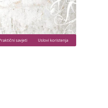
Praktični savjeti
Uslovi koristenja