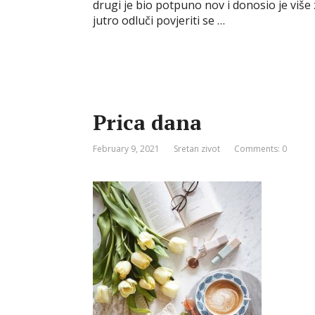
drugi je bio potpuno nov i donosio je više 
b
t
e
l
r
e
e
jutro odluči povjeriti se …
o
e
r
r
n
o
r
e
g
k
s
e
t
r
Prica dana
February 9, 2021
Sretan zivot
Comments: 0