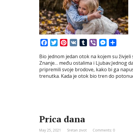
F
T
P
V
T
V
M
S
a
w
i
K
u
i
e
h
Bio jednom jedan otok na kojem su živjeli sv
c
i
n
m
b
s
a
Znanje… među ostalima i Ljubav.Jednog dan
e
t
t
b
e
s
r
pripremili svoje brodove, kako bi ga napusti
b
t
e
l
r
e
e
trenutka. Kada je otok bio tren do potonuć
o
e
r
r
n
o
r
e
g
k
s
e
t
r
Prica dana
May 25, 2021
Sretan zivot
Comments: 0