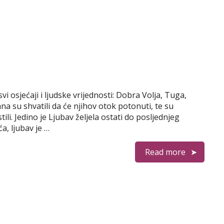
i osjećaji i ljudske vrijednosti: Dobra Volja, Tuga,
a su shvatili da će njihov otok potonuti, te su
li. Jedino je Ljubav željela ostati do posljednjeg
a, ljubav je …
Read more