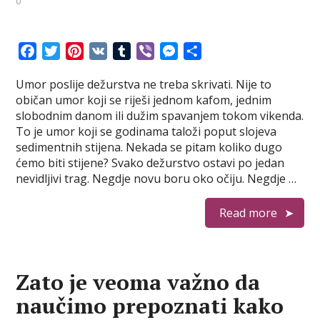
0
F
T
P
V
T
V
M
S
a
w
i
K
u
i
e
h
Umor poslije dežurstva ne treba skrivati. Nije to
c
i
n
m
b
s
a
običan umor koji se riješi jednom kafom, jednim
e
t
t
b
e
s
r
slobodnim danom ili dužim spavanjem tokom vikenda.
b
t
e
l
r
e
e
To je umor koji se godinama taloži poput slojeva
o
e
r
r
n
sedimentnih stijena. Nekada se pitam koliko dugo
o
r
e
g
ćemo biti stijene? Svako dežurstvo ostavi po jedan
k
s
e
nevidljivi trag. Negdje novu boru oko očiju. Negdje …
t
r
Read more
Zato je veoma važno da
naučimo prepoznati kako