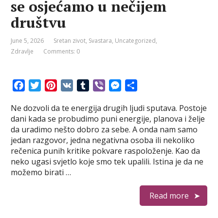
se osjećamo u nečijem
društvu
June 5, 2026
Sretan zivot
,
Svastara
,
Uncategorized
,
Zdravlje
Comments: 0
F
T
P
V
T
V
M
S
a
w
i
K
u
i
e
h
Ne dozvoli da te energija drugih ljudi sputava. Postoje
c
i
n
m
b
s
a
dani kada se probudimo puni energije, planova i želje
e
t
t
b
e
s
r
da uradimo nešto dobro za sebe. A onda nam samo
b
t
e
l
r
e
e
jedan razgovor, jedna negativna osoba ili nekoliko
o
e
r
r
n
rečenica punih kritike pokvare raspoloženje. Kao da
o
r
e
g
neko ugasi svjetlo koje smo tek upalili. Istina je da ne
k
s
e
možemo birati …
t
r
Read more