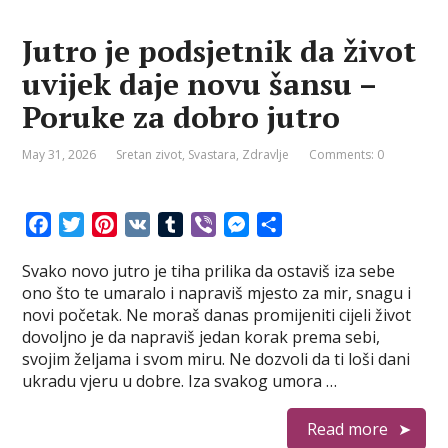
Jutro je podsjetnik da život
uvijek daje novu šansu –
Poruke za dobro jutro
May 31, 2026
Sretan zivot
,
Svastara
,
Zdravlje
Comments: 0
F
T
P
V
T
V
M
S
a
w
i
K
u
i
e
h
Svako novo jutro je tiha prilika da ostaviš iza sebe
c
i
n
m
b
s
a
ono što te umaralo i napraviš mjesto za mir, snagu i
e
t
t
b
e
s
r
novi početak. Ne moraš danas promijeniti cijeli život
b
t
e
l
r
e
e
dovoljno je da napraviš jedan korak prema sebi,
o
e
r
r
n
svojim željama i svom miru. Ne dozvoli da ti loši dani
o
r
e
g
ukradu vjeru u dobre. Iza svakog umora …
k
s
e
t
r
Read more