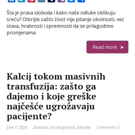
a
w
i
K
u
i
e
h
Šta je prava sloboda i kako naše odluke oblikuju
c
i
n
m
b
s
a
sreću? Otkrijte zašto život nije pitanje okolnosti, već
e
t
t
b
e
s
r
stava, hrabrosti i spremnosti da se prilagodimo
b
t
e
l
r
e
e
promjenama.
o
e
r
r
n
o
r
e
g
Read more
k
s
e
t
r
Kalcij tokom masivnih
transfuzija: zašto ga
dajemo i koje greške
najčešće ugrožavaju
pacijente?
June 7, 2026
Svastara
,
Uncategorized
,
Zdravlje
Comments: 0