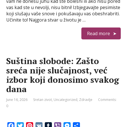
vam ne donesu juhu kad ste bolesni ili ako nisu pored
b
t
e
l
r
e
e
vas kad ste u nevolji, nisu bitni! Izbjegavajte pesimiste
o
e
r
r
n
koji slušaju vaše snove i pokušavaju vas obeshrabriti.
o
r
e
g
Učinite to! Najgora stvar u životu je …
k
s
e
t
r
Read more
Suština slobode: Zašto
sreća nije slučajnost, već
izbor koji donosimo svakog
dana
June 16, 2026
Sretan zivot
,
Uncategorized
,
Zdravlje
Comments:
0
F
T
P
V
T
V
M
S