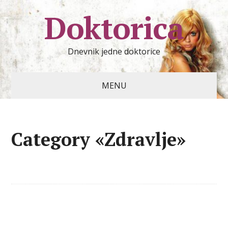
Doktorica
Dnevnik jedne doktorice
MENU
Category «Zdravlje»