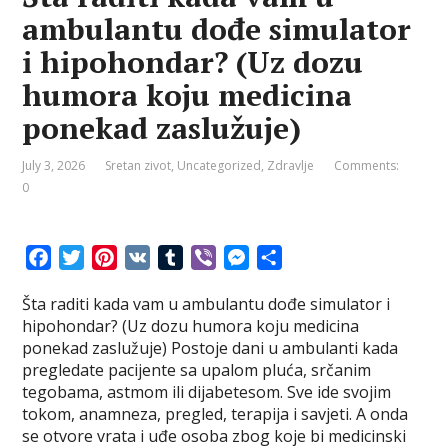
t
r
ambulantu dođe simulator
i hipohondar? (Uz dozu
humora koju medicina
ponekad zaslužuje)
July 3, 2026
Sretan zivot
,
Uncategorized
,
Zdravlje
Comments:
0
F
T
P
V
T
V
M
S
a
w
i
K
u
i
e
h
Šta raditi kada vam u ambulantu dođe simulator i
c
i
n
m
b
s
a
hipohondar? (Uz dozu humora koju medicina
e
t
t
b
e
s
r
ponekad zaslužuje) Postoje dani u ambulanti kada
b
t
e
l
r
e
e
pregledate pacijente sa upalom pluća, srčanim
o
e
r
r
n
tegobama, astmom ili dijabetesom. Sve ide svojim
o
r
e
g
tokom, anamneza, pregled, terapija i savjeti. A onda
k
s
e
se otvore vrata i uđe osoba zbog koje bi medicinski