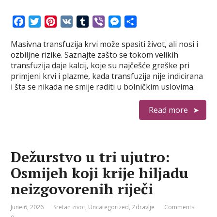
F
T
P
V
T
V
M
S
a
w
i
K
u
i
e
h
Masivna transfuzija krvi može spasiti život, ali nosi i
c
i
n
m
b
s
a
ozbiljne rizike. Saznajte zašto se tokom velikih
e
t
t
b
e
s
r
transfuzija daje kalcij, koje su najčešće greške pri
b
t
e
l
r
e
e
primjeni krvi i plazme, kada transfuzija nije indicirana
o
e
r
r
n
i šta se nikada ne smije raditi u bolničkim uslovima.
o
r
e
g
k
s
e
Read more
t
r
Dežurstvo u tri ujutro:
Osmijeh koji krije hiljadu
neizgovorenih riječi
June 6, 2026
Sretan zivot
,
Uncategorized
,
Zdravlje
Comments: