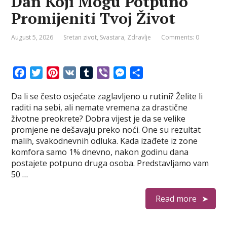
Dan Koji Mogu Potpuno
Promijeniti Tvoj Život
August 5, 2026
Sretan zivot
,
Svastara
,
Zdravlje
Comments: 0
F
T
P
V
T
V
M
S
a
w
i
K
u
i
e
h
Da li se često osjećate zaglavljeno u rutini? Želite li
c
i
n
m
b
s
a
raditi na sebi, ali nemate vremena za drastične
e
t
t
b
e
s
r
životne preokrete? ​Dobra vijest je da se velike
b
t
e
l
r
e
e
promjene ne dešavaju preko noći. One su rezultat
o
e
r
r
n
malih, svakodnevnih odluka. Kada izađete iz zone
o
r
e
g
komfora samo 1% dnevno, nakon godinu dana
k
s
e
postajete potpuno druga osoba. ​Predstavljamo vam
t
r
50 …
Read more