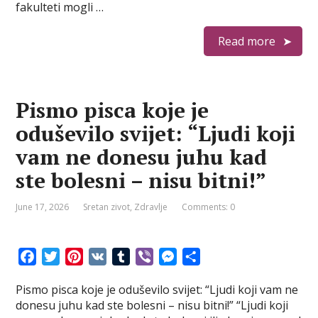
t
r
fakulteti mogli …
Read more
Pismo pisca koje je
oduševilo svijet: “Ljudi koji
vam ne donesu juhu kad
ste bolesni – nisu bitni!”
June 17, 2026
Sretan zivot
,
Zdravlje
Comments: 0
F
T
P
V
T
V
M
S
a
w
i
K
u
i
e
h
Pismo pisca koje je oduševilo svijet: “Ljudi koji vam ne
c
i
n
m
b
s
a
donesu juhu kad ste bolesni – nisu bitni!” “Ljudi koji
e
t
t
b
e
s
r