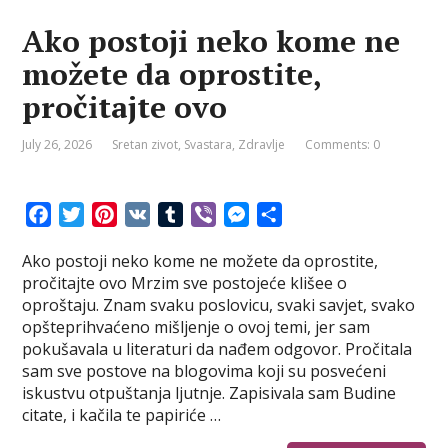
Ako postoji neko kome ne
možete da oprostite,
pročitajte ovo
July 26, 2026
Sretan zivot
,
Svastara
,
Zdravlje
Comments: 0
F
T
P
V
T
V
M
S
a
w
i
K
u
i
e
h
Ako postoji neko kome ne možete da oprostite,
c
i
n
m
b
s
a
pročitajte ovo Mrzim sve postojeće klišee o
e
t
t
b
e
s
r
oproštaju. Znam svaku poslovicu, svaki savjet, svako
b
t
e
l
r
e
e
opšteprihvaćeno mišljenje o ovoj temi, jer sam
o
e
r
r
n
pokušavala u literaturi da nađem odgovor. Pročitala
o
r
e
g
sam sve postove na blogovima koji su posvećeni
k
s
e
iskustvu otpuštanja ljutnje. Zapisivala sam Budine
t
r
citate, i kačila te papiriće …