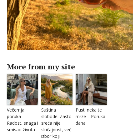
More from my site
Večernja
Suština
Pusti neka te
poruka –
slobode: Zašto
mrze – Poruka
Radost, snaga i
sreća nije
dana
smisao života
slučajnost, već
izbor koji