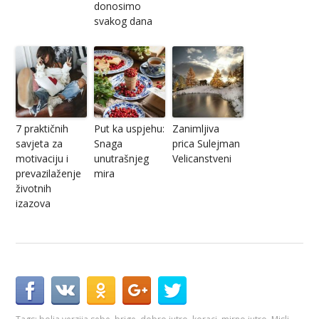
donosimo
svakog dana
7 praktičnih
Put ka uspjehu:
Zanimljiva
savjeta za
Snaga
prica Sulejman
motivaciju i
unutrašnjeg
Velicanstveni
prevazilaženje
mira
životnih
izazova