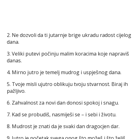
2. Ne dozvoli da ti jutarnje brige ukradu radost cijelog
dana.
3. Veliki putevi počinju malim koracima koje napraviš
danas.
4. Mirno jutro je temelj mudrog i uspješnog dana.
5. Tvoje misli ujutro oblikuju tvoju stvarnost. Biraj ih
pažljivo.
6. Zahvalnost za novi dan donosi spokoj i snagu.
7. Kad se probudiš, nasmiješi se – i sebi i životu.
8. Mudrost je znati da je svaki dan dragocjen dar.
9. Jutro je početak svega onog što možeš i što želiš.