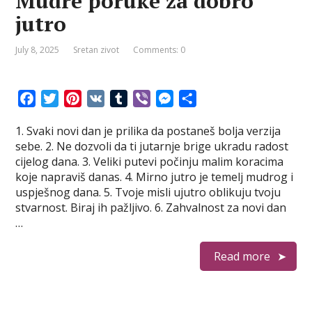
Mudre poruke za dobro
jutro
July 8, 2025
Sretan zivot
Comments: 0
F
T
P
V
T
V
M
S
a
w
i
K
u
i
e
h
1. Svaki novi dan je prilika da postaneš bolja verzija
c
i
n
m
b
s
a
sebe. 2. Ne dozvoli da ti jutarnje brige ukradu radost
e
t
t
b
e
s
r
cijelog dana. 3. Veliki putevi počinju malim koracima
b
t
e
l
r
e
e
koje napraviš danas. 4. Mirno jutro je temelj mudrog i
o
e
r
r
n
uspješnog dana. 5. Tvoje misli ujutro oblikuju tvoju
o
r
e
g
stvarnost. Biraj ih pažljivo. 6. Zahvalnost za novi dan
k
s
e
…
t
r
Read more