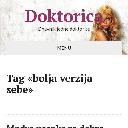
Doktorica
Dnevnik jedne doktorice
MENU
Tag «bolja verzija
sebe»