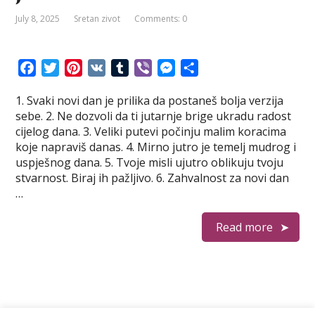
July 8, 2025
Sretan zivot
Comments: 0
F
T
P
V
T
V
M
S
a
w
i
K
u
i
e
h
1. Svaki novi dan je prilika da postaneš bolja verzija
c
i
n
m
b
s
a
sebe. 2. Ne dozvoli da ti jutarnje brige ukradu radost
e
t
t
b
e
s
r
cijelog dana. 3. Veliki putevi počinju malim koracima
b
t
e
l
r
e
e
koje napraviš danas. 4. Mirno jutro je temelj mudrog i
o
e
r
r
n
uspješnog dana. 5. Tvoje misli ujutro oblikuju tvoju
o
r
e
g
stvarnost. Biraj ih pažljivo. 6. Zahvalnost za novi dan
k
s
e
…
t
r
Read more