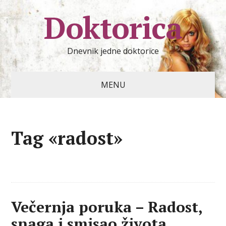
Doktorica
Dnevnik jedne doktorice
MENU
Tag «radost»
Večernja poruka – Radost,
snaga i smisao života