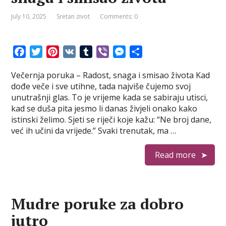
July 10, 2025
Sretan zivot
Comments: 0
F
T
P
V
T
V
M
S
a
w
i
K
u
i
e
h
Večernja poruka – Radost, snaga i smisao života Kad
c
i
n
m
b
s
a
dođe veče i sve utihne, tada najviše čujemo svoj
e
t
t
b
e
s
r
unutrašnji glas. To je vrijeme kada se sabiraju utisci,
b
t
e
l
r
e
e
kad se duša pita jesmo li danas živjeli onako kako
o
e
r
r
n
istinski želimo. Sjeti se riječi koje kažu: “Ne broj dane,
o
r
e
g
već ih učini da vrijede.” Svaki trenutak, ma …
k
s
e
t
r
Read more
Mudre poruke za dobro
jutro