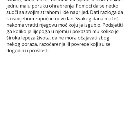
c
i
n
m
b
s
a
jednu malu poruku ohrabrenja. Pomoći da se netko
e
t
t
b
e
s
r
suoči sa svojim strahom i ide naprijed. Dati razloga da
b
t
e
l
r
e
e
s osmijehom započne novi dan. Svakog dana možeš
o
e
r
r
n
nekome vratiti njegovu moć koju je izgubio. Podsjetiti
o
r
e
g
ga koliko je lijepoga u njemu i pokazati mu koliko je
k
s
e
široka lepeza života, da ne mora očajavati zbog
t
r
nekog poraza, razočarenja ili povrede koji su se
dogodili u prošlosti.