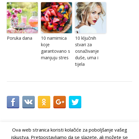
Poruka dana
10 namirnica
10 ključnih
koje
stvari za
garantovano s
osnaživanje
manjuju stres
duše, uma i
tijela
Ova web stranica koristi kolačiće za poboljšanje vašeg
iskustva. Pretpostavljamo da se slazete, ali možete se
Doktorica
© 2026