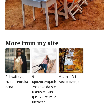
More from my site
Prihvati svoj
9
Vitamin D i
zivot – Poruka
upozoravajucih
raspolozenje
dana
znakova da ste
u drustvu zlih
ljudi – Cetvrti je
ubitacan