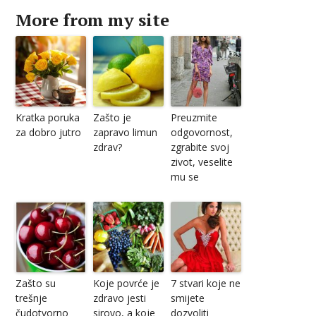
More from my site
Kratka poruka
Zašto je
Preuzmite
za dobro jutro
zapravo limun
odgovornost,
zdrav?
zgrabite svoj
zivot, veselite
mu se
Zašto su
Koje povrće je
7 stvari koje ne
trešnje
zdravo jesti
smijete
čudotvorno
sirovo, a koje
dozvoliti