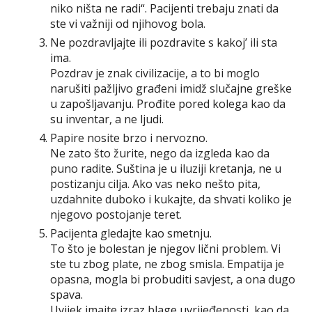
niko ništa ne radi“. Pacijenti trebaju znati da
ste vi važniji od njihovog bola.
Ne pozdravljajte ili pozdravite s kakoj’ ili sta
ima.
Pozdrav je znak civilizacije, a to bi moglo
narušiti pažljivo građeni imidž slučajne greške
u zapošljavanju. Prođite pored kolega kao da
su inventar, a ne ljudi.
Papire nosite brzo i nervozno.
Ne zato što žurite, nego da izgleda kao da
puno radite. Suština je u iluziji kretanja, ne u
postizanju cilja. Ako vas neko nešto pita,
uzdahnite duboko i kukajte, da shvati koliko je
njegovo postojanje teret.
Pacijenta gledajte kao smetnju.
To što je bolestan je njegov lični problem. Vi
ste tu zbog plate, ne zbog smisla. Empatija je
opasna, mogla bi probuditi savjest, a ona dugo
spava.
Uvijek imajte izraz blage uvrijeđenosti, kao da