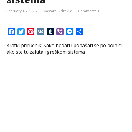
February 18, 2026
Svastara
,
Zdravlje
Comments: 0
F
T
P
V
T
V
M
S
a
w
i
K
u
i
e
h
Kratki priručnik: Kako hodati i ponašati se po bolnici
c
i
n
m
b
s
a
ako ste tu zalutali greškom sistema
e
t
t
b
e
s
r
b
t
e
l
r
e
e
o
e
r
r
n
o
r
e
g
k
s
e
t
r