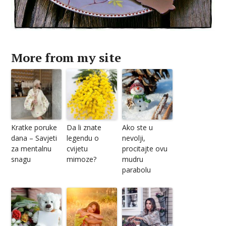
More from my site
Kratke poruke
Da li znate
Ako ste u
dana – Savjeti
legendu o
nevolji,
za mentalnu
cvijetu
procitajte ovu
snagu
mimoze?
mudru
parabolu