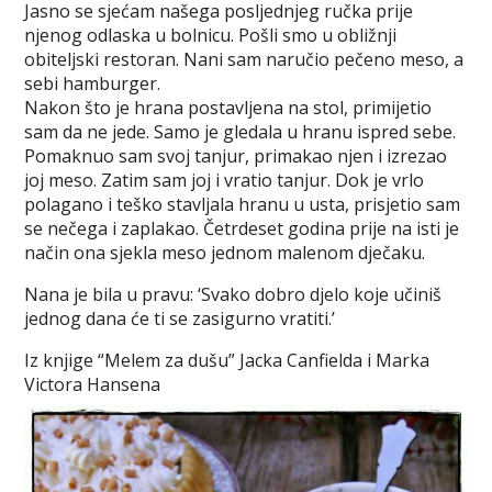
Jasno se sjećam našega posljednjeg ručka prije
njenog odlaska u bolnicu. Pošli smo u obližnji
obiteljski restoran. Nani sam naručio pečeno meso, a
sebi hamburger.
Nakon što je hrana postavljena na stol, primijetio
sam da ne jede. Samo je gledala u hranu ispred sebe.
Pomaknuo sam svoj tanjur, primakao njen i izrezao
joj meso. Zatim sam joj i vratio tanjur. Dok je vrlo
polagano i teško stavljala hranu u usta, prisjetio sam
se nečega i zaplakao. Četrdeset godina prije na isti je
način ona sjekla meso jednom malenom dječaku.
Nana je bila u pravu: ‘Svako dobro djelo koje učiniš
jednog dana će ti se zasigurno vratiti.’
Iz knjige “Melem za dušu” Jacka Canfielda i Marka
Victora Hansena