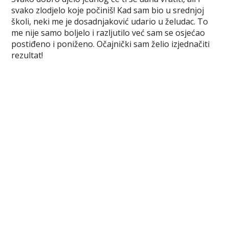
c
i
n
m
b
s
a
svako zlodjelo koje počiniš! Kad sam bio u srednjoj
e
t
t
b
e
s
r
školi, neki me je dosadnjaković udario u želudac. To
b
t
e
l
r
e
e
me nije samo boljelo i razljutilo već sam se osjećao
o
e
r
r
n
postiđeno i poniženo. Očajnički sam želio izjednačiti
o
r
e
g
rezultat!
k
s
e
t
r