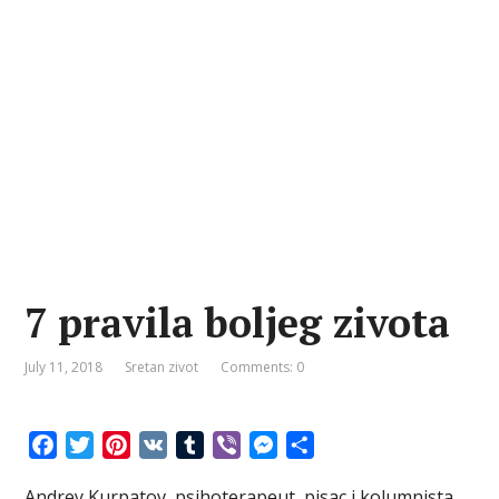
7 pravila boljeg zivota
July 11, 2018
Sretan zivot
Comments: 0
F
T
P
V
T
V
M
S
a
w
i
K
u
i
e
h
Andrey Kurpatov, psihoterapeut, pisac i kolumnista