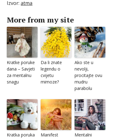
Izvor:
atma
More from my site
Kratke poruke
Da li znate
Ako ste u
dana – Savjeti
legendu o
nevolji,
za mentalnu
cvijetu
procitajte ovu
snagu
mimoze?
mudru
parabolu
Kratka poruka
Manifest
Mentalni