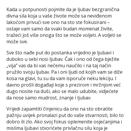
Kada u potpunosti pojmite da je ljubav bezgranična
divna sila koja u vaše živote može sa neviđenom
lakoćom privući sve ono na sto ste fokusirani –
ostaje vam samo da svaki budan momenat živite,
tražeći još više onoga što se može voljeti. A voljeti se
može sve.
Sve što nađe put do postanka vrijedno je ljubavi i
duboko u sebi nosi ljubav. Čak i ono od čega bježite
„vija” vas da bi vas nečemu naučilo i na taj način
pružilo svoju ljubav. Pa i oni ljudi od kojih vam se diže
kosa na glavi, tu su da vam isporuče neku lekciju. I
davno prošli događaji koje s prezirom i mržnjom već
dugo nosite na duši, ako se malo udubite, vidjećete
da nose samo mudrost, znanje i ljubav.
Vrijedi zapamtiti činjenicu da ono na sto obratite
pažnju uvijek pronalazi put do vaše stvarnosti, bilo to
dobro ili zlo. Ako svoj fokus oplemenite osjećanjima i
mislima ljubavi stvorićete privlačnu silu koja je