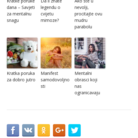
Kratke poruke
Da li znate
Ako ste u
dana – Savjeti
legendu o
nevolji,
za mentalnu
cvijetu
procitajte ovu
snagu
mimoze?
mudru
parabolu
Kratka poruka
Manifest
Mentalni
za dobro jutro
samodovoljno
obrasci koji
sti
nas
ogranicavaju