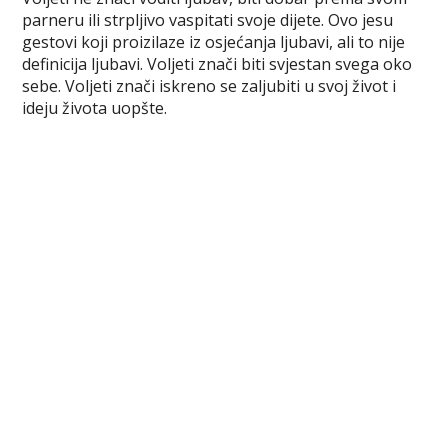
c
i
n
m
b
s
a
parneru ili strpljivo vaspitati svoje dijete. Ovo jesu
e
t
t
b
e
s
r
gestovi koji proizilaze iz osjećanja ljubavi, ali to nije
b
t
e
l
r
e
e
definicija ljubavi. Voljeti znači biti svjestan svega oko
o
e
r
r
n
sebe. Voljeti znači iskreno se zaljubiti u svoj život i
o
r
e
g
ideju života uopšte.
k
s
e
t
r