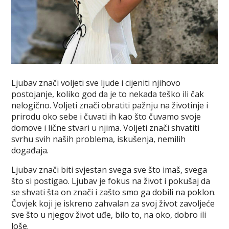
Ljubav znači voljeti sve ljude i cijeniti njihovo
postojanje, koliko god da je to nekada teško ili čak
nelogično. Voljeti znači obratiti pažnju na životinje i
prirodu oko sebe i čuvati ih kao što čuvamo svoje
domove i lične stvari u njima. Voljeti znači shvatiti
svrhu svih naših problema, iskušenja, nemilih
događaja.
Ljubav znači biti svjestan svega sve što imaš, svega
što si postigao. Ljubav je fokus na život i pokušaj da
se shvati šta on znači i zašto smo ga dobili na poklon.
Čovjek koji je iskreno zahvalan za svoj život zavoljeće
sve što u njegov život uđe, bilo to, na oko, dobro ili
loše.