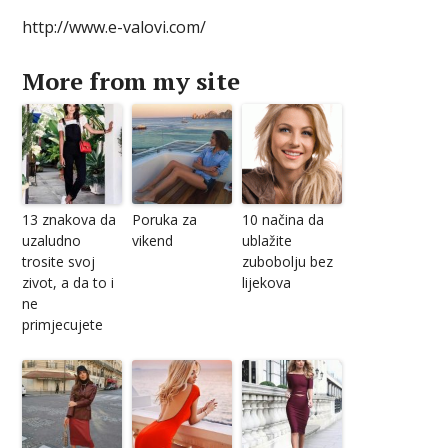
http://www.e-valovi.com/
More from my site
13 znakova da
Poruka za
10 načina da
uzaludno
vikend
ublažite
trosite svoj
zubobolju bez
zivot, a da to i
lijekova
ne
primjecujete