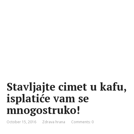
Stavljajte cimet u kafu,
isplatiće vam se
mnogostruko!
October 15, 2016
Zdrava hrana
Comments: 0