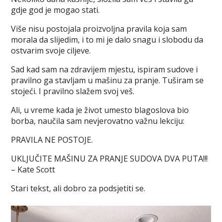
gdje god je mogao stati.
Više nisu postojala proizvoljna pravila koja sam
morala da slijedim, i to mi je dalo snagu i slobodu da
ostvarim svoje ciljeve.
Sad kad sam na zdravijem mjestu, ispiram sudove i
pravilno ga stavljam u mašinu za pranje. Tuširam se
stojeći. I pravilno slažem svoj veš.
Ali, u vreme kada je život umesto blagoslova bio
borba, naučila sam nevjerovatno važnu lekciju:
PRAVILA NE POSTOJE.
UKLJUČITE MAŠINU ZA PRANJE SUDOVA DVA PUTA!!!
– Kate Scott
Stari tekst, ali dobro za podsjetiti se.