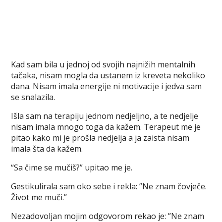
Kad sam bila u jednoj od svojih najnižih mentalnih
tačaka, nisam mogla da ustanem iz kreveta nekoliko
dana. Nisam imala energije ni motivacije i jedva sam
se snalazila.
Išla sam na terapiju jednom nedjeljno, a te nedjelje
nisam imala mnogo toga da kažem. Terapeut me je
pitao kako mi je prošla nedjelja a ja zaista nisam
imala šta da kažem.
“Sa čime se mučiš?” upitao me je.
Gestikulirala sam oko sebe i rekla: ”Ne znam čovječe.
Život me muči.”
Nezadovoljan mojim odgovorom rekao je: ”Ne znam