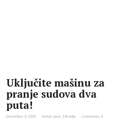
Uključite mašinu za
pranje sudova dva
puta!
December 9, 2025
Sretan zivot
,
Zdravlje
Comments: 0