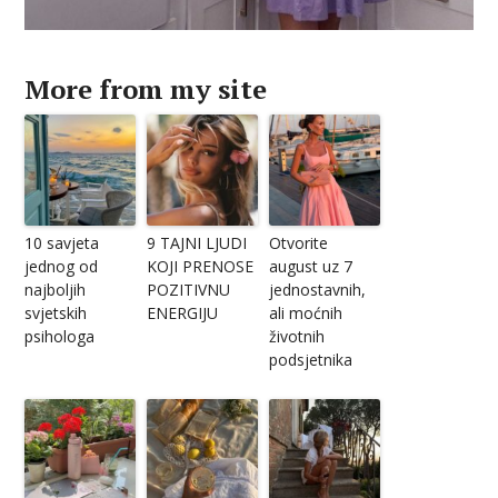
More from my site
10 savjeta
9 TAJNI LJUDI
Otvorite
jednog od
KOJI PRENOSE
august uz 7
najboljih
POZITIVNU
jednostavnih,
svjetskih
ENERGIJU
ali moćnih
psihologa
životnih
podsjetnika