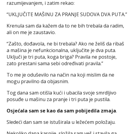
razumijevanjem, i zatim rekao:
“UKLJUČITE MAŠINU ZA PRANJE SUDOVA DVA PUTA.”
Krenula sam da kažem da to ne bih trebala da radim,
ali on me je zaustavio.
“Zašto, dođavola, ne bi trebala? Ako ne želiš da ribaš
a mašina je nefunkcionalna, uključite je dva puta.
Uključi je tri puta, koga briga? Pravila ne postoje,
zato prestani sama sebi određivati pravila.”
To me je oduševilo na način na koji mislim da ne
mogu pravilno da objasnim.
Tog dana sam otišla kući i ubacila svoje smrdljivo
posuđe u mašinu za pranje i tri puta je pustila.
Osjećala sam se kao da sam pobijedila zmaja
.
Sledeći dan sam se istuširala u ležećem položaju.
Nekoliko dana kasnije, složila sam veš i stavila ga