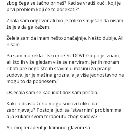
zbog čega se tačno brineš? Kad se vratiš kući, koji je
prvi problem koji će te dočekati?”
Znala sam odgovor ali bio je toliko smiješan da nisam
željela da ga kažem.
Želela sam da imam nešto značajnije. Nešto dublje. Ali
nisam.
Pa sam mu rekla: ”Iskreno? SUDOVI. Glupo je, znam,
ali što ih više gledam više se nerviram, jer ih moram
ribati pre nego što ih stavim u mašinu za pranje
sudova, jer je mašina grozna, a ja više jednostavno ne
mogu to da podnesem.”
Osjećala sam se kao idiot dok sam pričala.
Kako odraslu ženu mogu sudovi toliko da
zabrinjavaju? Postoje ljudi sa “stvarnim” problemima,
a ja kukam svom terapeutu zbog sudova?
Ali, moj terapeut je klimnuo glavom sa