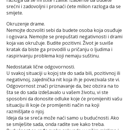
razloga da se mrštite i žalite. Izaberite da budete
srećni i zadovoljni i pronaći ćete milion razloga da se
smijete.
Okruzenje drame.
Nemojte dozvoliti sebi da budete osoba koja osuđuje
i ogovara. Nemojte se prepuštati negativnosti i drami
koja vas okružuje. Budite pozitivni. Život je suviše
kratak da biste ga provodili u pričanju o ljudima i
raspirivanju problema koji nemaju suštinu.
Nedostatak lične odgovornosti.
U svakoj situaciji u kojoj ste do sada bili, pozitivnoj ili
negativnoj, zajednička nit koja ih je povezivala ste vi.
Odgovornost znači priznavanje da, bez obzira na to
šta se do sada izdešavalo u vašem životu, vi ste
sposobni da donosite odluke koje će promijeniti vašu
situaciju ili koje će promijeniti način na koji
razmišljate o njoj.
Ideja da se sreća može naći samo u budućnosti. Ako
se smiješite sada, onda radite sve kako treba.