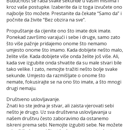
Budućnost se rađa svake sekunde u vašim mislima i
kroz vaše postupke. Izaberite da iz toga izvučete ono
najbolje što možete. Prestanite da čekate “Samo da” i
počnite da živite “Bez obzira na sve”.
Propuštanje da cijenite ono što imate dok imate.
Ponekad završimo varajući i sebe i druge, samo zato
što više pažnje pridajemo onome što nemamo
umjesto onome što imamo. Kada dobijete nešto malo,
želite više. Kada dobijete više onda želite još više. Ali,
kada sve izgubite onda shvatite da su male stvari bile
tako velike. I zato, nemojte tražiti nešto bolje svake
sekunde. Umjesto da razmišljate o onome što
nemate, fokusirajte se na ono što imate, a što mnogi
drugi nemaju.
Društveno uslovljavanje.
Znati ko ste jedna je stvar, ali zaista vjerovati sebi
nešto je drugo. Uz sva društvena uslovljavanja u
našem društvu često zaboravimo da ostanemo
iskreni prema sebi. Nemojte izgubiti sebe. Ne možete