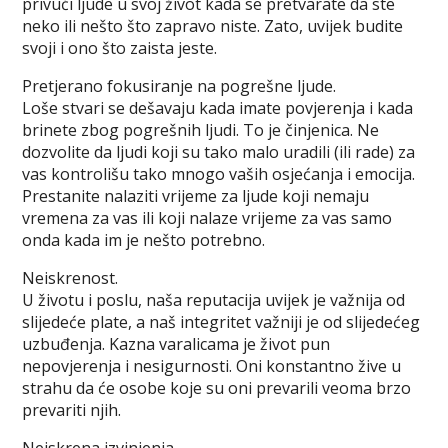
privući ljude u svoj život kada se pretvarate da ste
neko ili nešto što zapravo niste. Zato, uvijek budite
svoji i ono što zaista jeste.
Pretjerano fokusiranje na pogrešne ljude.
Loše stvari se dešavaju kada imate povjerenja i kada
brinete zbog pogrešnih ljudi. To je činjenica. Ne
dozvolite da ljudi koji su tako malo uradili (ili rade) za
vas kontrolišu tako mnogo vaših osjećanja i emocija.
Prestanite nalaziti vrijeme za ljude koji nemaju
vremena za vas ili koji nalaze vrijeme za vas samo
onda kada im je nešto potrebno.
Neiskrenost.
U životu i poslu, naša reputacija uvijek je važnija od
slijedeće plate, a naš integritet važniji je od slijedećeg
uzbuđenja. Kazna varalicama je život pun
nepovjerenja i nesigurnosti. Oni konstantno žive u
strahu da će osobe koje su oni prevarili veoma brzo
prevariti njih.