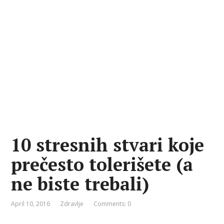
10 stresnih stvari koje
prečesto tolerišete (a
ne biste trebali)
April 10, 2016
Zdravlje
Comments: 0