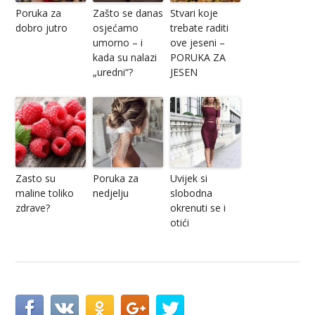
Poruka za
Zašto se danas
Stvari koje
dobro jutro
osjećamo
trebate raditi
umorno – i
ove jeseni –
kada su nalazi
PORUKA ZA
„uredni“?
JESEN
Zasto su
Poruka za
Uvijek si
maline toliko
nedjelju
slobodna
zdrave?
okrenuti se i
otići