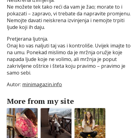
Neiskrena izvinjenja.
Ne možete tek tako reći da vam je žao; morate to i
pokazati – zapravo, vi trebate da napravite promjenu.
Nemojte davati neiskrena izvinjenja i nemojte trpiti
ljude koji ih daju.
Pretjerana ljutnja.
Onaj ko vas naljuti taj vas i kontroliše. Uvijek imajte to
na umu. Ponekad mislimo da je mržnja oružje koje
napada ljude koje ne volimo, ali mržnja je poput
zakrivljene oštrice i šteta koju pravimo – pravimo je
samo sebi.
Autor:
minimagazin.info
More from my site