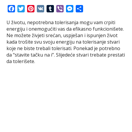
F
T
P
V
T
V
M
S
a
w
i
K
u
i
e
h
U životu, nepotrebna tolerisanja mogu vam crpiti
c
i
n
m
b
s
a
energiju i onemogućiti vas da efikasno funkcionišete.
e
t
t
b
e
s
r
Ne možete živjeti srećan, uspješan i ispunjen život
b
t
e
l
r
e
e
kada trošite svu svoju energiju na tolerisanje stvari
o
e
r
r
n
koje ne biste trebali tolerisati. Ponekad je potrebno
o
r
e
g
da “stavite tačku na i”. Slijedeće stvari trebate prestati
k
s
e
da tolerišete.
t
r