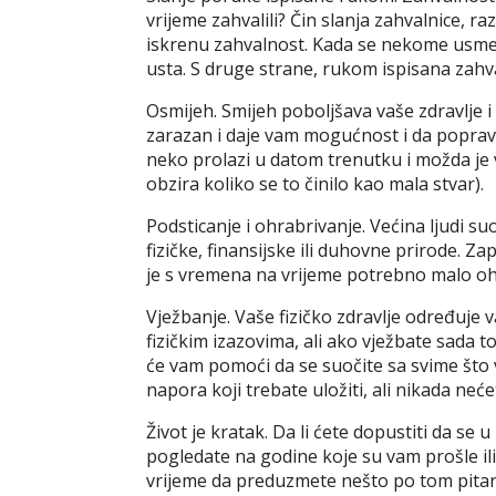
vrijeme zahvalili? Čin slanja zahvalnice, r
iskrenu zahvalnost. Kada se nekome usmeno 
usta. S druge strane, rukom ispisana zahval
Osmijeh. Smijeh poboljšava vaše zdravlje i 
zarazan i daje vam mogućnost i da popravi
neko prolazi u datom trenutku i možda je 
obzira koliko se to činilo kao mala stvar).
Podsticanje i ohrabrivanje. Većina ljudi 
fizičke, finansijske ili duhovne prirode. 
je s vremena na vrijeme potrebno malo ohr
Vježbanje. Vaše fizičko zdravlje određuje va
fizičkim izazovima, ali ako vježbate sada t
će vam pomoći da se suočite sa svime što 
napora koji trebate uložiti, ali nikada ne
Život je kratak. Da li ćete dopustiti da se
pogledate na godine koje su vam prošle ili
vrijeme da preduzmete nešto po tom pitan