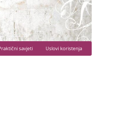
Praktični savjeti
Uslovi koristenja