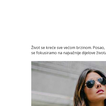
t
r
Život se kreće sve većom brzinom. Posao, 
se fokusiramo na najvažnije dijelove života