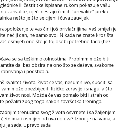
azglednice ili čestititke ispisane rukom pokazuje vašu
zahvalite, riječi nestaju čim ih “prevalite” preko
nica nešto je što se cijeni i čuva zauvijek.
raspoloženje te vas čini još privlačnijima. Vaš smijeh je
te nečiji dan, ne samo svoj. Nikada ne znate kroz šta
vaš osmijeh ono što je toj osobi potrebno tada (bez
suočava se sa teškim okolnostima. Problmm može biti
Zapamtite da, bez obzira na ono što se dešava, svakome
abrivanja i podsticaja.
š kvalitet života. Život će vas, nesumnjivo, suočiti sa
o vam može obezbijediti fizičko zdravlje i snagu, a što
vam život nosi. Možda će vas pomalo biti i strah od
ćete požaliti zbog toga nakon završetka treninga.
 u zadnjim trenucima svog života osvrnete i sa žaljenjem
 ćete imati osmijeh od uva do uva? Izbor je na vama, a
ju je sada. Upravo sada.