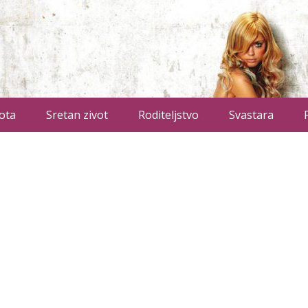
ota
Sretan zivot
Roditeljstvo
Svastara