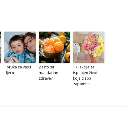
Poruka za vasu
Zasto su
17 lekcija za
djecu
mandarine
ispunjen život
zdrave?!
koje treba
zapamtiti