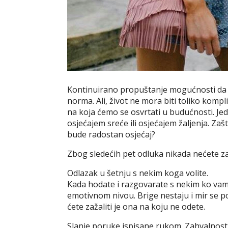
Kontinuirano propuštanje mogućnosti da s
norma. Ali, život ne mora biti toliko kom
na koja ćemo se osvrtati u budućnosti. Je
osjećajem sreće ili osjećajem žaljenja. Zaš
bude radostan osjećaj?
Zbog sledećih pet odluka nikada nećete zaž
Odlazak u šetnju s nekim koga volite.
Kada hodate i razgovarate s nekim ko vam 
emotivnom nivou. Brige nestaju i mir se p
ćete zažaliti je ona na koju ne odete.
Slanje poruke ispisane rukom. Zahvalnost j