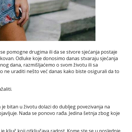
e pomogne drugima ili da se stvore sjećanja postaje
plikovan. Odluke koje donosimo danas stvaraju sjećanja
dnog dana, razmišljaćemo o svom životu ili sa
to ne uraditi nešto već danas kako biste osigurali da to
aliti.
je bitan u životu dolazi do dubljeg povezivanja na
ojavljuje. Nada se ponovo rađa. Jedina šetnja zbog koje
e ključ koji otključava radost. Kome ste se u poslednje