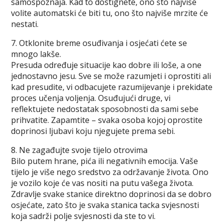
samospoznaja. Kad to dostignete, ono što najviše
volite automatski će biti tu, ono što najviše mrzite će
nestati.
7. Otklonite breme osuđivanja i osjećati ćete se
mnogo lakše.
Presuda određuje situacije kao dobre ili loše, a one
jednostavno jesu. Sve se može razumjeti i oprostiti ali
kad presudite, vi odbacujete razumijevanje i prekidate
proces učenja voljenja. Osuđujući druge, vi
reflektujete nedostatak sposobnosti da sami sebe
prihvatite. Zapamtite – svaka osoba kojoj oprostite
doprinosi ljubavi koju njegujete prema sebi.
8. Ne zagađujte svoje tijelo otrovima
Bilo putem hrane, pića ili negativnih emocija. Vaše
tijelo je više nego sredstvo za održavanje života. Ono
je vozilo koje će vas nositi na putu vašega života.
Zdravlje svake stanice direktno doprinosi da se dobro
osjećate, zato što je svaka stanica tacka svjesnosti
koja sadrži polje svjesnosti da ste to vi.