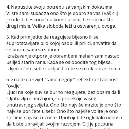
4. Napustite svoju potrebu za vanjskim dokazima
Vi ste sami sudac za ono što je dobro za vas i vaš cilj
je otkriti beskonačnu korist u sebi, bez obzira što
drugi misle. Velika sloboda leži u ostvarenju ovoga.
5. Kad primijetite da reagujete bijesno ili se
suprotstavljate bilo kojoj osobi ili prilici, shvatite da
se borite sami sa sobom.
Izražavanje otpora je obrambeni mehanizam nastao
uslijed starih rana. Kada se oslobodite tog bijesa,
izliječiti ćete sebe i uključiti ćete se u tok univerzuma.
6. Znajte da svijet “tamo negdje” reflektira stvarnost
“ovdje”.
Ljudi na koje suviše burno reagujete, bez obzira da li
s ljubavlju ili mržnjom, su projekcije vašeg
unutrasnjeg svijeta. Ono što najviše mrzite je ono što
najviše poričete u sebi. Ono što najviše volite je ono
za čime najviše čeznete. Upotrijebite ogledalo odnosa
da biste upravljali svojim razvojem. Cilj je potpuna