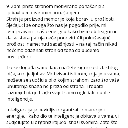
9. Zamijenite strahom motivirano ponašanje s
ljubavlju motiviranim ponašanjem.
Strah je proizvod memorije koja boravi u prošlosti.
Sjećajući se onoga što nas je pogodilo prije, mi
usmjeravamo našu energiju kako bismo bili sigurni
da se stara patnja neće ponoviti. Ali pokušavajući
prošlosti nametnuti sadašnjosti – na taj način nikad
nećemo odagnati strah od toga da budemo
povrijeđeni.
To se događa samo kada nađete sigurnost vlastitog
bića, a to je ljubav. Motivisani istinom, koja je u vama,
možete se suočiti s bilo kojim strahom, zato što vaša
unutarnja snaga ne preza od straha. Trebate
razumjeti da je fizički svijet samo ogledalo dublje
inteligencije.
Inteligencija je nevidljivi organizator materije i
energije, i kako dio te inteligencije obitava u vama, vi
sudjelujete u organizirajućoj snazi svemira. Zato što