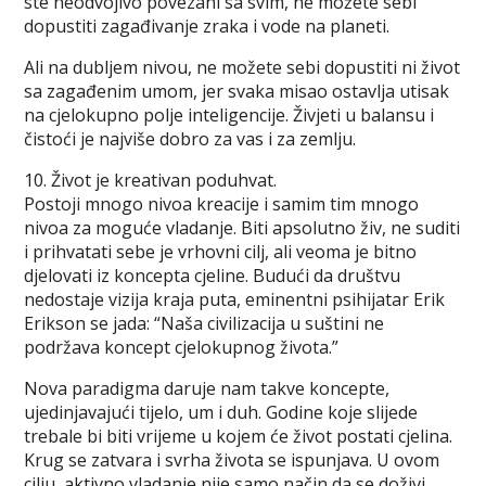
ste neodvojivo povezani sa svim, ne možete sebi
dopustiti zagađivanje zraka i vode na planeti.
Ali na dubljem nivou, ne možete sebi dopustiti ni život
sa zagađenim umom, jer svaka misao ostavlja utisak
na cjelokupno polje inteligencije. Živjeti u balansu i
čistoći je najviše dobro za vas i za zemlju.
10. Život je kreativan poduhvat.
Postoji mnogo nivoa kreacije i samim tim mnogo
nivoa za moguće vladanje. Biti apsolutno živ, ne suditi
i prihvatati sebe je vrhovni cilj, ali veoma je bitno
djelovati iz koncepta cjeline. Budući da društvu
nedostaje vizija kraja puta, eminentni psihijatar Erik
Erikson se jada: “Naša civilizacija u suštini ne
podržava koncept cjelokupnog života.”
Nova paradigma daruje nam takve koncepte,
ujedinjavajući tijelo, um i duh. Godine koje slijede
trebale bi biti vrijeme u kojem će život postati cjelina.
Krug se zatvara i svrha života se ispunjava. U ovom
cilju, aktivno vladanje nije samo način da se doživi