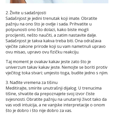
2. Živite u sadašnjosti
Sadašnjost je jedini trenutak koji imate. Obratite
pažnju na ono što je ovdje i sada. Prihvatite u
potpunosti ono što dolazi, kako biste mogli
procijeniti, nešto naučiti, a zatim nastavite dalje.
Sadašnjost je takva kakva treba biti. Ona odražava
vječite zakone prirode koji su vam nametnuli upravo
ovu misao, upravo ovu fizičku reakciju.
Taj moment je ovakav kakav jeste zato što je
univerzum takav kakav jeste. Nemojte se boriti protiv
vječitog toka stvari; umjesto toga, budite jedno s njim.
3. Nađite vremena za tišinu
Meditirajte, smirite unutrašnji dijalog. U trenucima
tišine, shvatite da prepoznajete svoj izvor čiste
svjesnosti. Obratite pažnju na unutarnji život tako da
vas vodi intuicija, a ne vanjske interpretacije o onom
što je dobro i što nije dobro za vas.