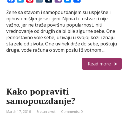
a
w
i
K
u
i
e
h
Žene sa stavom i samopouzdanjem su uspješne i
c
i
n
m
b
s
a
njihovo mišljenje se cijeni. Njima to ustvari i nije
e
t
t
b
e
s
r
važno, jer ne traže površnu popularnost, niti
b
t
e
l
r
e
e
vrednovanje od drugih da bi bile sigurne sebe. One
o
e
r
r
n
jednostavno vole sebe, uzivaju u svojoj kozi i znaju
o
r
e
g
sta zele od zivota. One uvihek drže do sebe, poštuju
k
s
e
druge, vode računa o svom poslu i životnom …
t
r
Read more
Kako popraviti
samopouzdanje?
March 17, 2016
Sretan zivot
Comments: 0