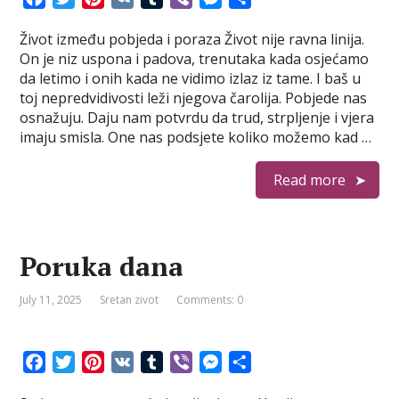
a
w
i
K
u
i
e
h
Život između pobjeda i poraza Život nije ravna linija.
c
i
n
m
b
s
a
On je niz uspona i padova, trenutaka kada osjećamo
e
t
t
b
e
s
r
da letimo i onih kada ne vidimo izlaz iz tame. I baš u
b
t
e
l
r
e
e
toj nepredvidivosti leži njegova čarolija. Pobjede nas
o
e
r
r
n
osnažuju. Daju nam potvrdu da trud, strpljenje i vjera
o
r
e
g
imaju smisla. One nas podsjete koliko možemo kad …
k
s
e
t
r
Read more
Poruka dana
July 11, 2025
Sretan zivot
Comments: 0
F
T
P
V
T
V
M
S
a
w
i
K
u
i
e
h