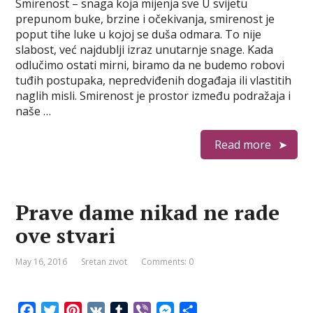
Smirenost – snaga koja mijenja sve U svijetu
c
i
n
m
b
s
a
prepunom buke, brzine i očekivanja, smirenost je
e
t
t
b
e
s
r
poput tihe luke u kojoj se duša odmara. To nije
b
t
e
l
r
e
e
slabost, već najdublji izraz unutarnje snage. Kada
o
e
r
r
n
odlučimo ostati mirni, biramo da ne budemo robovi
o
r
e
g
tuđih postupaka, nepredviđenih događaja ili vlastitih
k
s
e
naglih misli. Smirenost je prostor između podražaja i
t
r
naše …
Read more
Prave dame nikad ne rade
ove stvari
May 16, 2016
Sretan zivot
Comments: 0
F
T
P
V
T
V
M
S