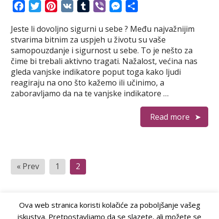
F
T
P
V
T
V
M
S
a
w
i
K
u
i
e
h
Jeste li dovoljno sigurni u sebe ? Među najvažnijim
c
i
n
m
b
s
a
stvarima bitnim za uspjeh u životu su vaše
e
t
t
b
e
s
r
samopouzdanje i sigurnost u sebe. To je nešto za
b
t
e
l
r
e
e
čime bi trebali aktivno tragati. Nažalost, većina nas
o
e
r
r
n
gleda vanjske indikatore poput toga kako ljudi
o
r
e
g
reagiraju na ono što kažemo ili učinimo, a
k
s
e
zaboravljamo da na te vanjske indikatore …
t
r
Read more
Posts
« Prev
1
2
pagination
Ova web stranica koristi kolačiće za poboljšanje vašeg
iskustva. Pretpostavljamo da se slazete, ali možete se