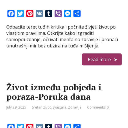
F
T
P
V
T
V
M
S
a
w
i
K
u
i
e
h
Odbacite teret tuđih kritika i počnite živjeti život po
c
i
n
m
b
s
a
vlastitim pravilima. Otkrijte kako izgraditi
e
t
t
b
e
s
r
samopouzdanje, očuvati mentalno zdravlje i pronaći
b
t
e
l
r
e
e
unutrašnji mir bez obzira na tuđa mišljenja.
o
e
r
r
n
o
r
e
g
Read more
k
s
e
t
r
Život između pobjeda i
poraza-Poruka dana
July 29, 2025
Sretan zivot
,
Svastara
,
Zdravlje
Comments: 0
F
T
P
V
T
V
M
S