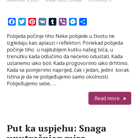
November 9, 2025
Sretan zivot
,
Zdravlje
Comments: 0
F
T
P
V
T
V
M
S
a
w
i
K
u
i
e
h
Pobjeda počinje tiho Neke pobjede u životu ne
c
i
n
m
b
s
a
izgledaju kao aplauzi i reflektori. Ponekad pobjeda
e
t
t
b
e
s
r
počinje tiho u najdubljem kutku našeg bića, u
b
t
e
l
r
e
e
trenutku kada odlučimo da nećemo odustati. Kada
o
e
r
r
n
ustanemo iako boli. Kada progovorimo iako drhtimo.
o
r
e
g
Kada se pomjerimo naprijed, čak i jedan, jedini korak.
k
s
e
Istina je da ne pobjeđujemo samo okolnosti.
t
r
Pobjeđujemo sebe, …
Read more
Put ka uspjehu: Snaga