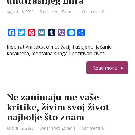
unutrašnjeg mira
August 18, 2025
Sretan zivot
,
Zdravlje
Comments: 0
F
T
P
V
T
V
M
S
a
w
i
K
u
i
e
h
Inspirativni tekst o motivaciji i uspjehu, jačanje
c
i
n
m
b
s
a
karaktera, mentalna snaga i pozitivan život.
e
t
t
b
e
s
r
b
t
e
l
r
e
e
Read more
o
e
r
r
n
o
r
e
g
k
s
e
t
r
Ne zanimaju me vaše
kritike, živim svoj život
najbolje što znam
August 12, 2025
Sretan zivot
,
Zdravlje
Comments: 0