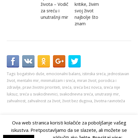
života – Vodič
kritike, živim
za sreću i
svoj život
unutrašnji mir
najbolje što
znam
Tags:
bogatstvo duše
,
emocionalni balans
,
istinska sreća
,
jednostavan
život
,
mentalni mir
,
minimalizam i sreća
,
miran život
,
porodica i
zdravlje
,
pravi životni prioriteti
,
sreća
,
sreća bez novca
,
sreća nije
luksuz
,
sreća u svakodnevnici
,
svakodnevna sreća
,
unutrasnji mir
,
zahvalnost
,
zahvalnost za život
,
život bez dugova
,
životna ravnoteža
Ova web stranica koristi kolačiće za poboljšanje vašeg
iskustva. Pretpostavljamo da se slazete, ali možete se
Doktorica
© 2026
Theme by
WP Puzzle
isključiti ako želite.
Procitaj vise: