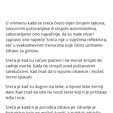
U vremenu kada se sreća često mjeri brojem lajkova,
luksuznim putovanjima ili skupim automobilima,
zaboravljamo ono najvažnije, da su male stvari
zapravo one najveće. Sreća nije u svjetlima reflektora,
već u svakodnevnim trenucima koje često uzimamo
zdravo za gotovo.
Sreća je kad su računi plaćeni i ne moraš brojati do
zadnje marke. Kada ne strepiš pred poštanskim
sandučićem, kad znaš da si ispunio obaveze i možeš
mirno spavati.
Sreća je kad su dugovi iza tebe, a ispred tebe mirniji
dani. Kad znaš da više ne nosiš teret koji ti je pritiskao
leđa i srce.
Sreća je kada ti je porodica zdrava jer zdravlje je
bogatstvo koje ne možeš kupiti, a gubitak zdravlja