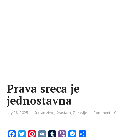
Prava sreca je
jednostavna
July 28, 2025
Sretan zivot
,
Svastara
,
Zdravlje
Comments: 0
F
T
P
V
T
V
M
S