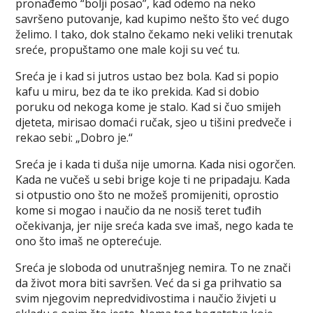
pronađemo “bolji posao”, kad odemo na neko
savršeno putovanje, kad kupimo nešto što već dugo
želimo. I tako, dok stalno čekamo neki veliki trenutak
sreće, propuštamo one male koji su već tu.
Sreća je i kad si jutros ustao bez bola. Kad si popio
kafu u miru, bez da te iko prekida. Kad si dobio
poruku od nekoga kome je stalo. Kad si čuo smijeh
djeteta, mirisao domaći ručak, sjeo u tišini predveče i
rekao sebi: „Dobro je.“
Sreća je i kada ti duša nije umorna. Kada nisi ogorčen.
Kada ne vučeš u sebi brige koje ti ne pripadaju. Kada
si otpustio ono što ne možeš promijeniti, oprostio
kome si mogao i naučio da ne nosiš teret tuđih
očekivanja, jer nije sreća kada sve imaš, nego kada te
ono što imaš ne opterećuje.
Sreća je sloboda od unutrašnjeg nemira. To ne znači
da život mora biti savršen. Već da si ga prihvatio sa
svim njegovim nepredvidivostima i naučio živjeti u