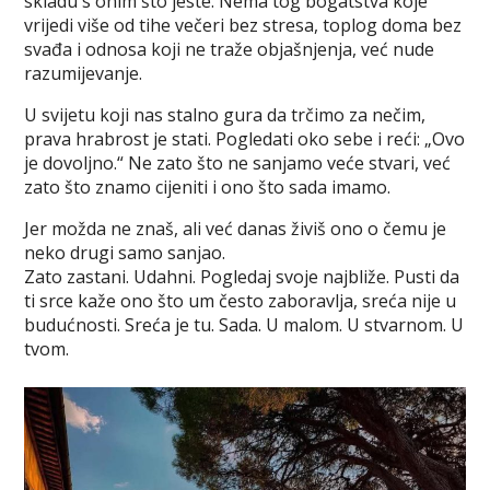
skladu s onim što jeste. Nema tog bogatstva koje
vrijedi više od tihe večeri bez stresa, toplog doma bez
svađa i odnosa koji ne traže objašnjenja, već nude
razumijevanje.
U svijetu koji nas stalno gura da trčimo za nečim,
prava hrabrost je stati. Pogledati oko sebe i reći: „Ovo
je dovoljno.“ Ne zato što ne sanjamo veće stvari, već
zato što znamo cijeniti i ono što sada imamo.
Jer možda ne znaš, ali već danas živiš ono o čemu je
neko drugi samo sanjao.
Zato zastani. Udahni. Pogledaj svoje najbliže. Pusti da
ti srce kaže ono što um često zaboravlja, sreća nije u
budućnosti. Sreća je tu. Sada. U malom. U stvarnom. U
tvom.