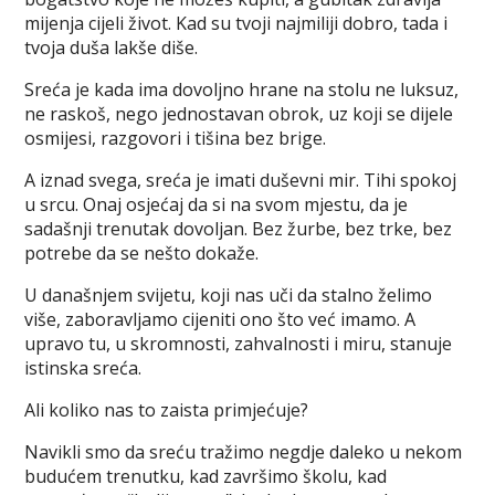
mijenja cijeli život. Kad su tvoji najmiliji dobro, tada i
tvoja duša lakše diše.
Sreća je kada ima dovoljno hrane na stolu ne luksuz,
ne raskoš, nego jednostavan obrok, uz koji se dijele
osmijesi, razgovori i tišina bez brige.
A iznad svega, sreća je imati duševni mir. Tihi spokoj
u srcu. Onaj osjećaj da si na svom mjestu, da je
sadašnji trenutak dovoljan. Bez žurbe, bez trke, bez
potrebe da se nešto dokaže.
U današnjem svijetu, koji nas uči da stalno želimo
više, zaboravljamo cijeniti ono što već imamo. A
upravo tu, u skromnosti, zahvalnosti i miru, stanuje
istinska sreća.
Ali koliko nas to zaista primjećuje?
Navikli smo da sreću tražimo negdje daleko u nekom
budućem trenutku, kad završimo školu, kad