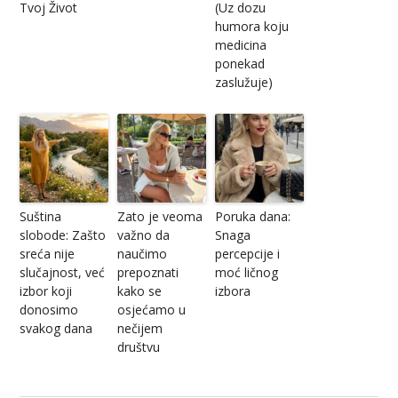
Tvoj Život
(Uz dozu
humora koju
medicina
ponekad
zaslužuje)
Suština
Zato je veoma
Poruka dana:
slobode: Zašto
važno da
Snaga
sreća nije
naučimo
percepcije i
slučajnost, već
prepoznati
moć ličnog
izbor koji
kako se
izbora
donosimo
osjećamo u
svakog dana
nečijem
društvu