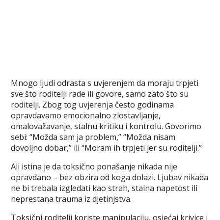
Mnogo ljudi odrasta s uvjerenjem da moraju trpjeti
sve što roditelji rade ili govore, samo zato što su
roditelji. Zbog tog uvjerenja često godinama
opravdavamo emocionalno zlostavljanje,
omalovažavanje, stalnu kritiku i kontrolu. Govorimo
sebi: “Možda sam ja problem,” “Možda nisam
dovoljno dobar,” ili “Moram ih trpjeti jer su roditelji.”
Ali istina je da toksično ponašanje nikada nije
opravdano – bez obzira od koga dolazi. Ljubav nikada
ne bi trebala izgledati kao strah, stalna napetost ili
neprestana trauma iz djetinjstva.
Toksični roditelji koriste manipulaciju, osjećaj krivice i