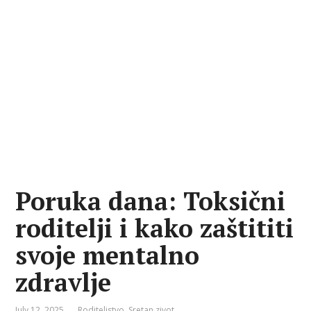
Poruka dana: Toksični
roditelji i kako zaštititi
svoje mentalno
zdravlje
July 12, 2025
Roditeljstvo
,
Sretan zivot
,