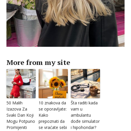
More from my site
50 Malih
10 znakova da
Šta raditi kada
Izazova Za
se oporavljate:
vam u
Svaki Dan Koji
Kako
ambulantu
Mogu Potpuno
prepoznati da
dođe simulator
Promijeniti
se vraćate sebi
i hipohondar?