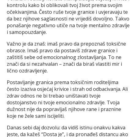
kontrolu kako bi oblikovali tvoj život prema svojim
očekivanjima. Često ruše tvoje granice i uvjeravaju te
da bez njihove saglasnosti ne vrijediš dovoljno. Takvo
ponašanje negativno utiče na tvoje mentalno zdravlje
i samopouzdanje.
Važno je da znaš: imaš pravo da prepoznaš toksične
obrasce. Imaš pravo da postaviš zdrave granice i
zaštitiš sebe od emocionalnog zlostavljanja. To ne
znači da si nezahvalan – znači da biraš vlastiti mir i
lično ozdravljenje.
Postavljanje granica prema toksičnim roditeljima
često izaziva osjećaj krivice i strah od odbacivanja. Ali
zdrav odnos ne bi trebao uništavati tvoje
dostojanstvo ni tvoje emocionalno zdravlje. Tvoja
dužnost nije da popravljaš njihove rane i praznine
koje ne žele sami iscijeliti.
Danas sebi daj dozvolu: da vidiš istinu onakvu kakva
jeste, da kažeš “Dosta je”, i da pronađeš distancu ako