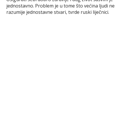
c
i
n
m
b
s
a
jednostavno. Problem je u tome što većina ljudi ne
e
t
t
b
e
s
r
razumije jednostavne stvari, tvrde ruski liječnici.
b
t
e
l
r
e
e
o
e
r
r
n
o
r
e
g
k
s
e
t
r