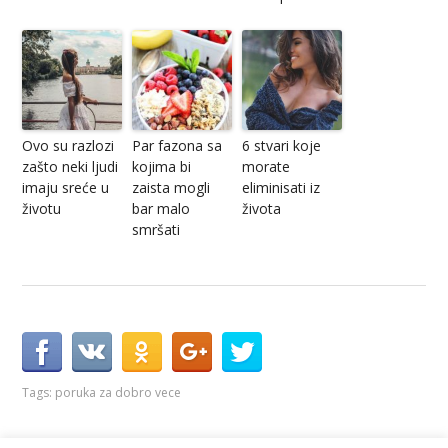
Ovo su razlozi
Par fazona sa
6 stvari koje
zašto neki ljudi
kojima bi
morate
imaju sreće u
zaista mogli
eliminisati iz
životu
bar malo
života
smršati
Tags:
poruka za dobro vece