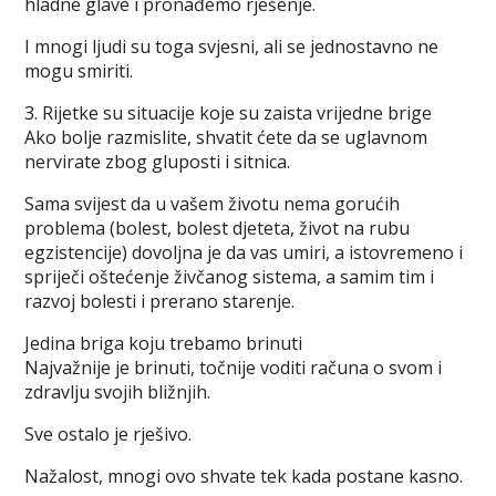
hladne glave i pronađemo rješenje.
I mnogi ljudi su toga svjesni, ali se jednostavno ne
mogu smiriti.
3. Rijetke su situacije koje su zaista vrijedne brige
Ako bolje razmislite, shvatit ćete da se uglavnom
nervirate zbog gluposti i sitnica.
Sama svijest da u vašem životu nema gorućih
problema (bolest, bolest djeteta, život na rubu
egzistencije) dovoljna je da vas umiri, a istovremeno i
spriječi oštećenje živčanog sistema, a samim tim i
razvoj bolesti i prerano starenje.
Jedina briga koju trebamo brinuti
Najvažnije je brinuti, točnije voditi računa o svom i
zdravlju svojih bližnjih.
Sve ostalo je rješivo.
Nažalost, mnogi ovo shvate tek kada postane kasno.