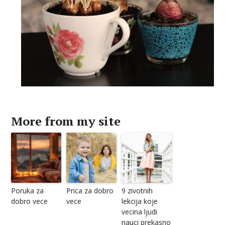
More from my site
Poruka za
Prica za dobro
9 zivotnih
dobro vece
vece
lekcija koje
vecina ljudi
nauci prekasno