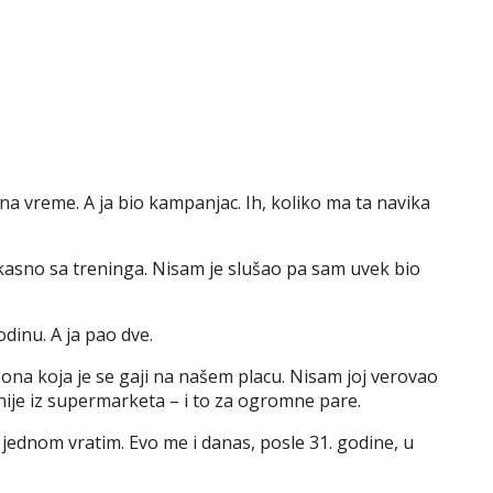
a vreme. A ja bio kampanjac. Ih, koliko ma ta navika
 kasno sa treninga. Nisam je slušao pa sam uvek bio
dinu. A ja pao dve.
 ona koja je se gaji na našem placu. Nisam joj verovao
ije iz supermarketa – i to za ogromne pare.
e jednom vratim. Evo me i danas, posle 31. godine, u