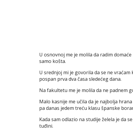
U osnovnoj me je molila da radim domaće n
samo košta.
U srednjoj mi je govorila da se ne vraćam
pospan prva dva časa sledećeg dana.
Na fakultetu me je molila da ne padnem go
Malo kasnije me učila da je najbolja hrana
pa danas jedem treću klasu španske boran
Kada sam odlazio na studije želela je da s
tuđini.