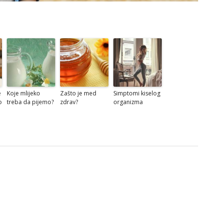
e
Koje mlijeko
Zašto je med
Simptomi kiselog
o
treba da pijemo?
zdrav?
organizma
e