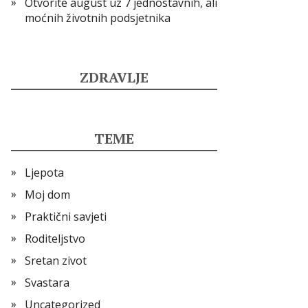
Otvorite august uz 7 jednostavnih, ali
moćnih životnih podsjetnika
ZDRAVLJE
TEME
Ljepota
Moj dom
Praktični savjeti
Roditeljstvo
Sretan zivot
Svastara
Uncategorized