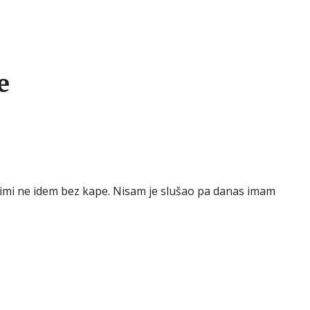
e
zimi ne idem bez kape. Nisam je slušao pa danas imam