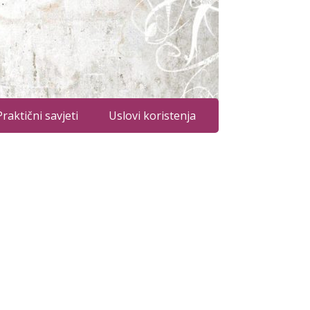
Praktični savjeti
Uslovi koristenja