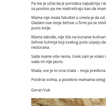
Pa me je učila da je porodica najvažnija i 
sa poslom pa me maltretiraju kao da imam
Mama nije imala fakultet a umela je da od 
Gledam ove moje šefove u firmi pa se misl
puno bolje.
Mama takođe, nije išla na kurseve kulinarst
šefove kuhinja koji svakog puta uspeju d
restorana.
Sada mame više nema. Uvek sam je voleo i 
sada mi nije jasno.
Mada, sve je to ona znala – moja predivn
Pozdrav svima, a posebno mamama celog 
Goran Vuk