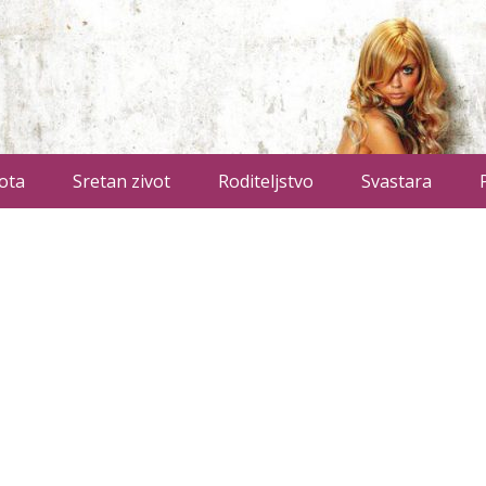
ota
Sretan zivot
Roditeljstvo
Svastara