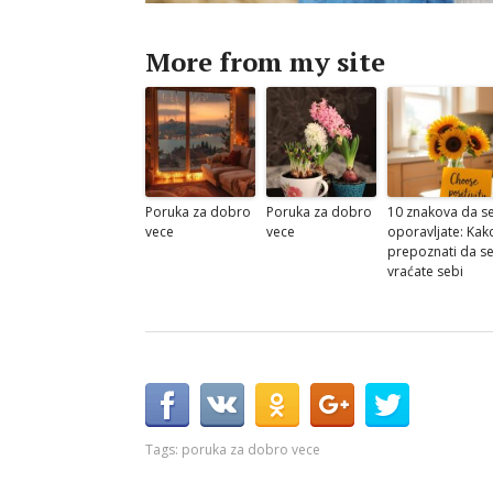
More from my site
Poruka za dobro
Poruka za dobro
10 znakova da s
vece
vece
oporavljate: Kak
prepoznati da s
vraćate sebi
Tags:
poruka za dobro vece