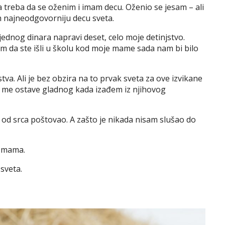
da treba da se oženim i imam decu. Oženio se jesam – ali
 najneodgovorniju decu sveta.
jednog dinara napravi deset, celo moje detinjstvo.
im da ste išli u školu kod moje mame sada nam bi bilo
va. Ali je bez obzira na to prvak sveta za ove izvikane
a me ostave gladnog kada izađem iz njihovog
od srca poštovao. A zašto je nikada nisam slušao do
a mama.
sveta.