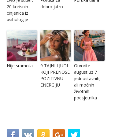
Ovo je super.
Poruka za
Poruka dana
20 korisnih
dobro jutro
cinjenica iz
psihologije
Nije sramota
9 TAJNI LJUDI
Otvorite
KOJI PRENOSE
august uz 7
POZITIVNU
jednostavnih,
ENERGIJU
ali moćnih
životnih
podsjetnika