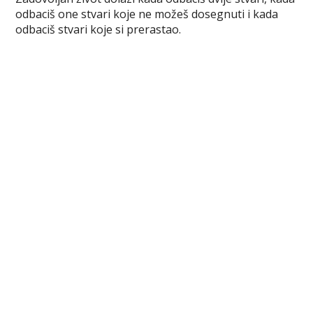
c
i
n
m
b
s
a
odbaciš one stvari koje ne možeš dosegnuti i kada
e
t
t
b
e
s
r
odbaciš stvari koje si prerastao.
b
t
e
l
r
e
e
o
e
r
r
n
o
r
e
g
k
s
e
t
r