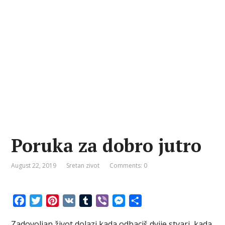
Poruka za dobro jutro
August 22, 2019
Sretan zivot
Comments: 0
F
T
P
V
T
V
M
S
a
w
i
K
u
i
e
h
Zadovoljan život dolazi kada odbaciš dvije stvari, kada