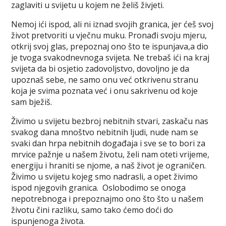
zaglaviti u svijetu u kojem ne želiš živjeti.
Nemoj ići ispod, ali ni iznad svojih granica, jer ćeš svoj
život pretvoriti u vječnu muku. Pronađi svoju mjeru,
otkrij svoj glas, prepoznaj ono što te ispunjava,a dio
je tvoga svakodnevnoga svijeta. Ne trebaš ići na kraj
svijeta da bi osjetio zadovoljstvo, dovoljno je da
upoznaš sebe, ne samo onu već otkrivenu stranu
koja je svima poznata već i onu sakrivenu od koje
sam bježiš.
Živimo u svijetu bezbroj nebitnih stvari, zaskaču nas
svakog dana mnoštvo nebitnih ljudi, nude nam se
svaki dan hrpa nebitnih događaja i sve se to bori za
mrvice pažnje u našem životu, želi nam oteti vrijeme,
energiju i hraniti se njome, a naš život je ograničen.
Živimo u svijetu kojeg smo nadrasli, a opet živimo
ispod njegovih granica. Oslobodimo se onoga
nepotrebnoga i prepoznajmo ono što što u našem
životu čini razliku, samo tako ćemo doći do
ispunjenoga života.