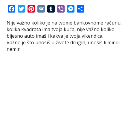
F
T
P
V
T
V
M
S
a
w
i
K
u
i
e
h
Nije važno koliko je na tvome bankovnome računu,
c
i
n
m
b
s
a
kolika kvadrata ima tvoja kuća, nije važno koliko
e
t
t
b
e
s
r
bijesno auto imaš i kakva je tvoja vikendica.
b
t
e
l
r
e
e
Važno je što unosiš u živote drugih, unosiš li mir ili
o
e
r
r
n
nemir.
o
r
e
g
k
s
e
t
r