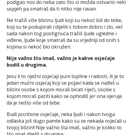
podigao nos do neba zato što si možda ostvario neki
uspjeh pa smatraš da ti nitko nije ravan.
Ne tražiš više blizinu ljudi koji su nekoć bili do tebe,
koji su te podupirali i dijelili s tobom dobro i zlo, već
sada nakon tog postignuća tražiš ljude ugledne i
viđene, ljude koje smatraš da su vrjedniji od onih s
kojima si nekoć bio okružen.
Nije važno što imaš, važno je kakve osjećaje
budiš u drugima.
Jesu li to nježni osjećaji puni topline i radosti, ili je to
jedan mučni osjećaj koji se pojavi kada se nađeš u
blizini osobe s kojom moraš birati riječi, osobe s
kojom moraš paziti kako se ophodiš jer ona vjeruje
da je nešto više od tebe.
Budi pozitivne osjećaje, neka ljudi i nakon tvoga
odlaska još dugo pamte kako su se nekada osjećali u
tvojoj blizini! Nije važno šta imaš, važno je koliko to
što imaš dijeliš s drugima.