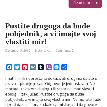
t
r
Read more
Pustite drugoga da bude
pobjednik, a vi imajte svoj
vlastiti mir!
December 5, 2016
Sretan zivot
Comments: 0
F
T
P
V
T
V
M
S
a
w
i
K
u
i
e
h
Imati mir ili neprestano dokazivati drugima da ste u
c
i
n
m
b
s
a
pravu – pitanje je sad. Odgovor je jednostavan. Ne
e
t
t
b
e
s
r
morate u svakom dijalogu ili raspravi imati vlastiti
b
t
e
l
r
e
e
epilog ili zaključak. Pustite drugoga da bude
o
e
r
r
n
pobjednik, a vi imajte svoj vlastiti mir. Ne morate ljude
o
r
e
g
tjerati da misle onako kako vi mislite, niti da govore