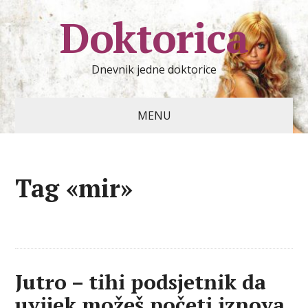
Doktorica
Dnevnik jedne doktorice
MENU
Tag «mir»
Jutro – tihi podsjetnik da
uvijek možeš početi iznova