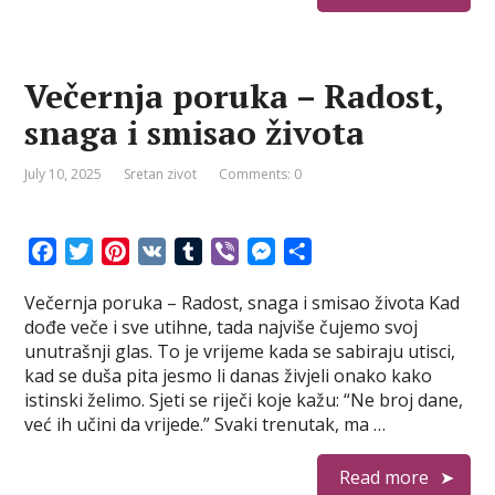
Večernja poruka – Radost,
snaga i smisao života
July 10, 2025
Sretan zivot
Comments: 0
F
T
P
V
T
V
M
S
a
w
i
K
u
i
e
h
Večernja poruka – Radost, snaga i smisao života Kad
c
i
n
m
b
s
a
dođe veče i sve utihne, tada najviše čujemo svoj
e
t
t
b
e
s
r
unutrašnji glas. To je vrijeme kada se sabiraju utisci,
b
t
e
l
r
e
e
kad se duša pita jesmo li danas živjeli onako kako
o
e
r
r
n
istinski želimo. Sjeti se riječi koje kažu: “Ne broj dane,
o
r
e
g
već ih učini da vrijede.” Svaki trenutak, ma …
k
s
e
t
r
Read more