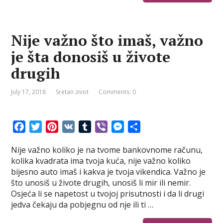
Nije važno što imaš, važno
je šta donosiš u živote
drugih
July 17, 2018
Sretan zivot
Comments: 0
F
T
P
V
T
V
M
S
a
w
i
K
u
i
e
h
Nije važno koliko je na tvome bankovnome računu,
c
i
n
m
b
s
a
kolika kvadrata ima tvoja kuća, nije važno koliko
e
t
t
b
e
s
r
bijesno auto imaš i kakva je tvoja vikendica. Važno je
b
t
e
l
r
e
e
što unosiš u živote drugih, unosiš li mir ili nemir.
o
e
r
r
n
Osjeća li se napetost u tvojoj prisutnosti i da li drugi
o
r
e
g
jedva čekaju da pobjegnu od nje ili ti …
k
s
e