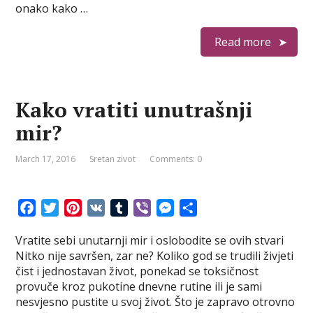
k
s
e
onako kako …
t
r
Read more
Kako vratiti unutrašnji
mir?
March 17, 2016
Sretan zivot
Comments: 0
F
T
P
V
T
V
M
S
a
w
i
K
u
i
e
h
Vratite sebi unutarnji mir i oslobodite se ovih stvari
c
i
n
m
b
s
a
Nitko nije savršen, zar ne? Koliko god se trudili živjeti
e
t
t
b
e
s
r
čist i jednostavan život, ponekad se toksičnost
b
t
e
l
r
e
e
provuče kroz pukotine dnevne rutine ili je sami
o
e
r
r
n
nesvjesno pustite u svoj život. Što je zapravo otrovno
o
r
e
g