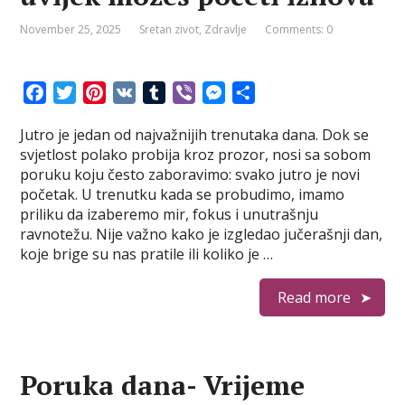
November 25, 2025
Sretan zivot
,
Zdravlje
Comments: 0
F
T
P
V
T
V
M
S
a
w
i
K
u
i
e
h
Jutro je jedan od najvažnijih trenutaka dana. Dok se
c
i
n
m
b
s
a
svjetlost polako probija kroz prozor, nosi sa sobom
e
t
t
b
e
s
r
poruku koju često zaboravimo: svako jutro je novi
b
t
e
l
r
e
e
početak. U trenutku kada se probudimo, imamo
o
e
r
r
n
priliku da izaberemo mir, fokus i unutrašnju
o
r
e
g
ravnotežu. Nije važno kako je izgledao jučerašnji dan,
k
s
e
koje brige su nas pratile ili koliko je …
t
r
Read more
Poruka dana- Vrijeme