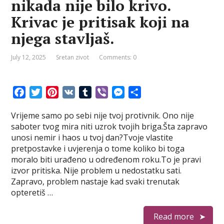
nikada nije bilo krivo.
Krivac je pritisak koji na
njega stavljaš.
July 12, 2025
Sretan zivot
Comments: 0
F
T
P
V
T
V
M
S
a
w
i
K
u
i
e
h
Vrijeme samo po sebi nije tvoj protivnik. Ono nije
c
i
n
m
b
s
a
saboter tvog mira niti uzrok tvojih briga.Šta zapravo
e
t
t
b
e
s
r
unosi nemir i haos u tvoj dan?Tvoje vlastite
b
t
e
l
r
e
e
pretpostavke i uvjerenja o tome koliko bi toga
o
e
r
r
n
moralo biti urađeno u određenom roku.To je pravi
o
r
e
g
izvor pritiska. Nije problem u nedostatku sati.
k
s
e
Zapravo, problem nastaje kad svaki trenutak
t
r
opteretiš …
Read more