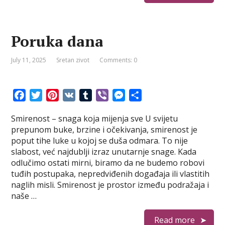
Poruka dana
July 11, 2025
Sretan zivot
Comments: 0
F
T
P
V
T
V
M
S
a
w
i
K
u
i
e
h
Smirenost – snaga koja mijenja sve U svijetu
c
i
n
m
b
s
a
prepunom buke, brzine i očekivanja, smirenost je
e
t
t
b
e
s
r
poput tihe luke u kojoj se duša odmara. To nije
b
t
e
l
r
e
e
slabost, već najdublji izraz unutarnje snage. Kada
o
e
r
r
n
odlučimo ostati mirni, biramo da ne budemo robovi
o
r
e
g
tuđih postupaka, nepredviđenih događaja ili vlastitih
k
s
e
naglih misli. Smirenost je prostor između podražaja i
t
r
naše …
Read more