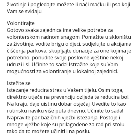
životinje i pogledajte možete li naći mačku ili psa koji
Vam se sviđaju.
Volontirajte
Gotovo svaka zajednica ima velike potrebe za
volonterskom radnom snagom. Pomažite u skloništu
za životinje, vodite brigu o djeci, sudjelujte u akcijama
čišćenja parkova, skupljajte donacije za one kojima je
potrebno, ponudite svoje poslovne vještine nekoj
udruzi i sl. Učinite to sada! Istražite koje su Vam
mogućnosti za volontiranje u lokalnoj zajednici.
Istežite se
Istezanje reducira stres u Vašem tijelu. Osim toga,
direktno utječe na prevenciju ozljeda te reducira bol.
Na kraju, daje uistinu dobar osjećaj. Uvedite to kao
rutinsku naviku više puta dnevno. Učinite to sada!
Napravite par bazičnih vježbi istezanja. Postoje i
mnoge vježbe koje su prilagođene za rad pri stolu
tako da to možete učiniti i na poslu.