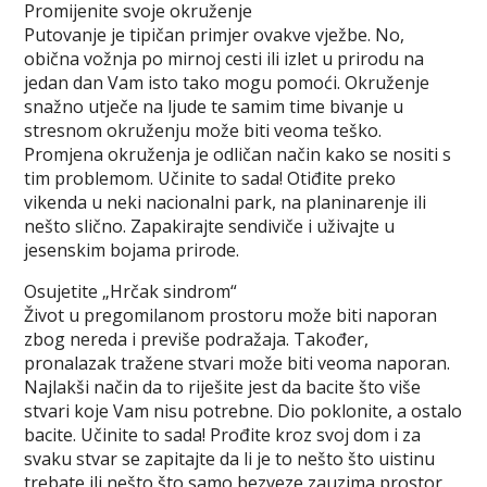
Promijenite svoje okruženje
Putovanje je tipičan primjer ovakve vježbe. No,
obična vožnja po mirnoj cesti ili izlet u prirodu na
jedan dan Vam isto tako mogu pomoći. Okruženje
snažno utječe na ljude te samim time bivanje u
stresnom okruženju može biti veoma teško.
Promjena okruženja je odličan način kako se nositi s
tim problemom. Učinite to sada! Otiđite preko
vikenda u neki nacionalni park, na planinarenje ili
nešto slično. Zapakirajte sendiviče i uživajte u
jesenskim bojama prirode.
Osujetite „Hrčak sindrom“
Život u pregomilanom prostoru može biti naporan
zbog nereda i previše podražaja. Također,
pronalazak tražene stvari može biti veoma naporan.
Najlakši način da to riješite jest da bacite što više
stvari koje Vam nisu potrebne. Dio poklonite, a ostalo
bacite. Učinite to sada! Prođite kroz svoj dom i za
svaku stvar se zapitajte da li je to nešto što uistinu
trebate ili nešto što samo bezveze zauzima prostor.