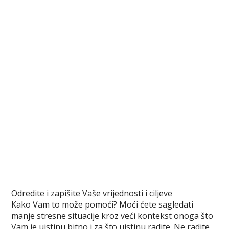
Odredite i zapišite Vaše vrijednosti i ciljeve
Kako Vam to može pomoći? Moći ćete sagledati
manje stresne situacije kroz veći kontekst onoga što
Vam je uistinu bitno i za što uistinu radite. Ne radite