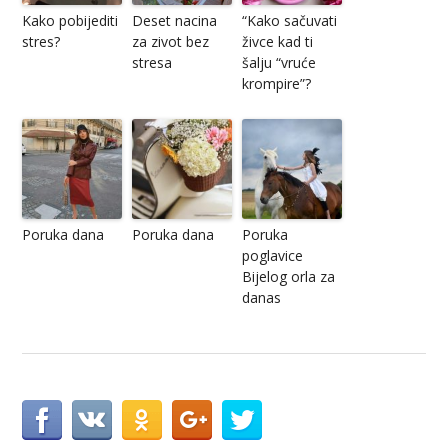
Kako pobijediti
Deset nacina
“Kako sačuvati
stres?
za zivot bez
živce kad ti
stresa
šalju “vruće
krompire”?
Poruka dana
Poruka dana
Poruka
poglavice
Bijelog orla za
danas