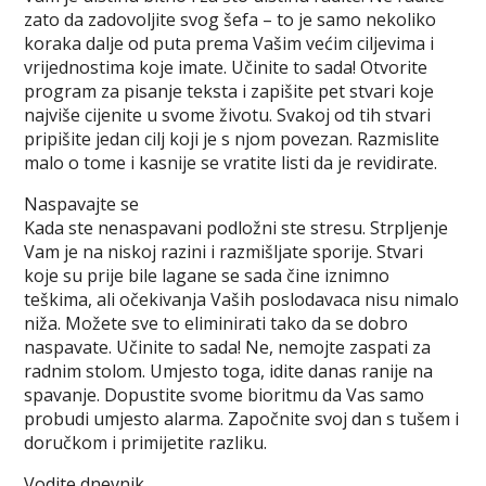
zato da zadovoljite svog šefa – to je samo nekoliko
koraka dalje od puta prema Vašim većim ciljevima i
vrijednostima koje imate. Učinite to sada! Otvorite
program za pisanje teksta i zapišite pet stvari koje
najviše cijenite u svome životu. Svakoj od tih stvari
pripišite jedan cilj koji je s njom povezan. Razmislite
malo o tome i kasnije se vratite listi da je revidirate.
Naspavajte se
Kada ste nenaspavani podložni ste stresu. Strpljenje
Vam je na niskoj razini i razmišljate sporije. Stvari
koje su prije bile lagane se sada čine iznimno
teškima, ali očekivanja Vaših poslodavaca nisu nimalo
niža. Možete sve to eliminirati tako da se dobro
naspavate. Učinite to sada! Ne, nemojte zaspati za
radnim stolom. Umjesto toga, idite danas ranije na
spavanje. Dopustite svome bioritmu da Vas samo
probudi umjesto alarma. Započnite svoj dan s tušem i
doručkom i primijetite razliku.
Vodite dnevnik