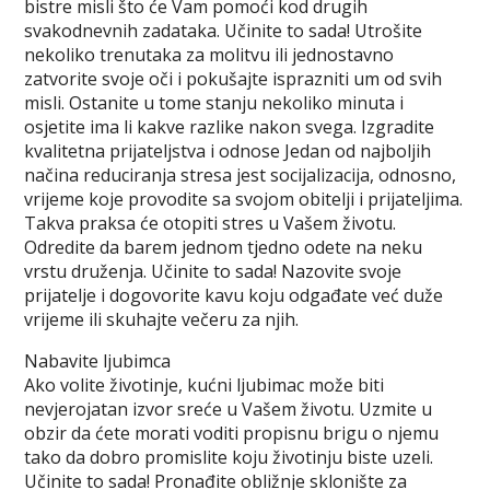
bistre misli što će Vam pomoći kod drugih
svakodnevnih zadataka. Učinite to sada! Utrošite
nekoliko trenutaka za molitvu ili jednostavno
zatvorite svoje oči i pokušajte isprazniti um od svih
misli. Ostanite u tome stanju nekoliko minuta i
osjetite ima li kakve razlike nakon svega. Izgradite
kvalitetna prijateljstva i odnose Jedan od najboljih
načina reduciranja stresa jest socijalizacija, odnosno,
vrijeme koje provodite sa svojom obitelji i prijateljima.
Takva praksa će otopiti stres u Vašem životu.
Odredite da barem jednom tjedno odete na neku
vrstu druženja. Učinite to sada! Nazovite svoje
prijatelje i dogovorite kavu koju odgađate već duže
vrijeme ili skuhajte večeru za njih.
Nabavite ljubimca
Ako volite životinje, kućni ljubimac može biti
nevjerojatan izvor sreće u Vašem životu. Uzmite u
obzir da ćete morati voditi propisnu brigu o njemu
tako da dobro promislite koju životinju biste uzeli.
Učinite to sada! Pronađite obližnje sklonište za