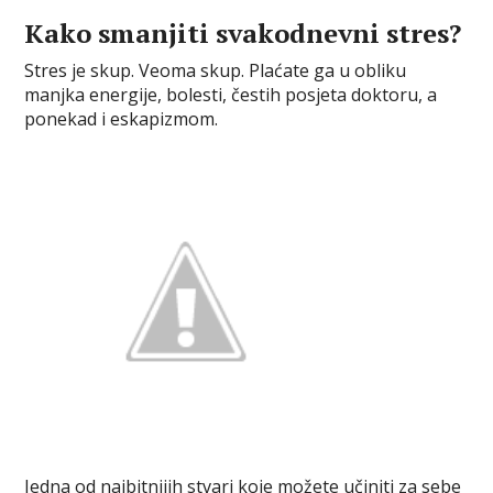
c
i
n
m
b
s
a
Kako smanjiti svakodnevni stres?
e
t
t
b
e
s
r
b
t
e
l
r
e
e
Stres je skup. Veoma skup. Plaćate ga u obliku
o
e
r
r
n
manjka energije, bolesti, čestih posjeta doktoru, a
o
r
e
g
ponekad i eskapizmom.
k
s
e
t
r
Jedna od najbitnijih stvari koje možete učiniti za sebe