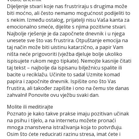
Dijeljenje stvari koje nas frustriraju s drugima može
biti moćno, ali često nemamo mogućnost podijeliti to
s nekim. Između ostalog, prijatelji nisu Vaša kanta za
emocionalno smeće, dijelite s njima pozitivne stvari.
Najbolje rješenje je da započnete dnevnik i u njega
unesete sve što vas frustrira. Otpuštanje emocija na
taj način može biti uistinu katarzično, a papir Vam
ništa neće prigovoriti (vježba djeluje bolje ukoliko
ispisujete rukom nego tipkate). Nemojte kasnije čitati
taj tekst – najbolje da ispisanu bilježnicu spalite ili
bacite u reciklažu. Učinite to sada! Uzmite komad
papira i započnite dnevnik. Ispišite ono što Vas
frustira, ali također zapišite i ono na čemu ste danas
zahvalni! Ponovite ovu vježbu svaki dan.
Molite ili meditirajte
Poznato je kako takve prakse imaju pozitivan učinak
na psihu i tijelo, a na internetu možete pronaći
mnoga znanstvena istraživanja koja to potvrđuju.
Osim što ćete reducirati razinu stresa, imat ćete i