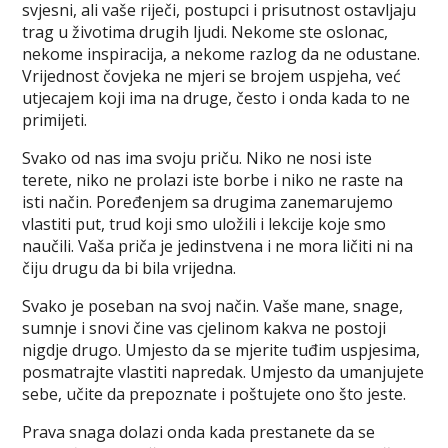
svjesni, ali vaše riječi, postupci i prisutnost ostavljaju
trag u životima drugih ljudi. Nekome ste oslonac,
nekome inspiracija, a nekome razlog da ne odustane.
Vrijednost čovjeka ne mjeri se brojem uspjeha, već
utjecajem koji ima na druge, često i onda kada to ne
primijeti.
Svako od nas ima svoju priču. Niko ne nosi iste
terete, niko ne prolazi iste borbe i niko ne raste na
isti način. Poređenjem sa drugima zanemarujemo
vlastiti put, trud koji smo uložili i lekcije koje smo
naučili. Vaša priča je jedinstvena i ne mora ličiti ni na
čiju drugu da bi bila vrijedna.
Svako je poseban na svoj način. Vaše mane, snage,
sumnje i snovi čine vas cjelinom kakva ne postoji
nigdje drugo. Umjesto da se mjerite tuđim uspjesima,
posmatrajte vlastiti napredak. Umjesto da umanjujete
sebe, učite da prepoznate i poštujete ono što jeste.
Prava snaga dolazi onda kada prestanete da se