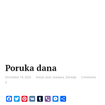
Poruka dana
December 16, 2025
Sretan zivot
,
Svastara
,
Zdravlje
Comments:
0
F
T
P
V
T
V
M
S
a
w
i
K
u
i
e
h