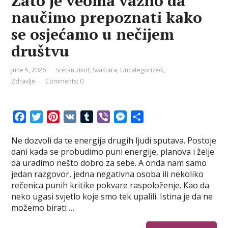
Zato je veoma važno da
naučimo prepoznati kako
se osjećamo u nečijem
društvu
June 5, 2026
Sretan zivot
,
Svastara
,
Uncategorized
,
Zdravlje
Comments: 0
F
T
P
V
T
V
M
S
a
w
i
K
u
i
e
h
Ne dozvoli da te energija drugih ljudi sputava. Postoje
c
i
n
m
b
s
a
dani kada se probudimo puni energije, planova i želje
e
t
t
b
e
s
r
da uradimo nešto dobro za sebe. A onda nam samo
b
t
e
l
r
e
e
jedan razgovor, jedna negativna osoba ili nekoliko
o
e
r
r
n
rečenica punih kritike pokvare raspoloženje. Kao da
o
r
e
g
neko ugasi svjetlo koje smo tek upalili. Istina je da ne
k
s
e
možemo birati …
t
r