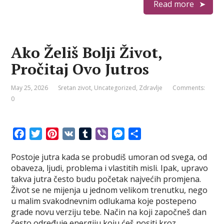
Read more
Ako Želiš Bolji Život,
Pročitaj Ovo Jutros
May 25, 2026
Sretan zivot
,
Uncategorized
,
Zdravlje
Comments:
0
F
T
P
V
T
V
M
S
a
w
i
K
u
i
e
h
Postoje jutra kada se probudiš umoran od svega, od
c
i
n
m
b
s
a
obaveza, ljudi, problema i vlastitih misli. Ipak, upravo
e
t
t
b
e
s
r
takva jutra često budu početak najvećih promjena.
b
t
e
l
r
e
e
Život se ne mijenja u jednom velikom trenutku, nego
o
e
r
r
n
u malim svakodnevnim odlukama koje postepeno
o
r
e
g
grade novu verziju tebe. Način na koji započneš dan
k
s
e
često određuje energiju koju ćeš nositi kroz …