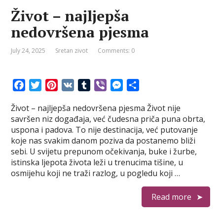
t
r
Život – najljepša
nedovršena pjesma
July 24, 2025
Sretan zivot
Comments: 0
F
T
P
V
T
V
M
S
a
w
i
K
u
i
e
h
Život – najljepša nedovršena pjesma Život nije
c
i
n
m
b
s
a
savršen niz događaja, već čudesna priča puna obrta,
e
t
t
b
e
s
r
uspona i padova. To nije destinacija, već putovanje
b
t
e
l
r
e
e
koje nas svakim danom poziva da postanemo bliži
o
e
r
r
n
sebi. U svijetu prepunom očekivanja, buke i žurbe,
o
r
e
g
istinska ljepota života leži u trenucima tišine, u
k
s
e
osmijehu koji ne traži razlog, u pogledu koji …
t
r
Read more