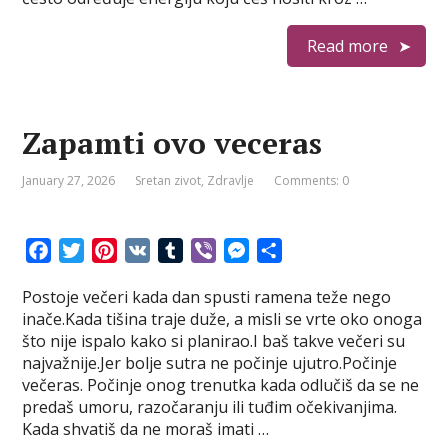
t
r
Read more
Zapamti ovo veceras
January 27, 2026
Sretan zivot
,
Zdravlje
Comments: 0
F
T
P
V
T
V
M
S
a
w
i
K
u
i
e
h
Postoje večeri kada dan spusti ramena teže nego
c
i
n
m
b
s
a
inače.Kada tišina traje duže, a misli se vrte oko onoga
e
t
t
b
e
s
r
što nije ispalo kako si planirao.I baš takve večeri su
b
t
e
l
r
e
e
najvažnije.Jer bolje sutra ne počinje ujutro.Počinje
o
e
r
r
n
večeras. Počinje onog trenutka kada odlučiš da se ne
o
r
e
g
predaš umoru, razočaranju ili tuđim očekivanjima.
k
s
e
Kada shvatiš da ne moraš imati …