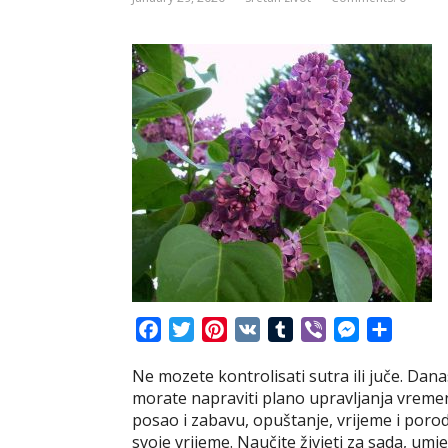
F
T
P
V
T
V
M
S
a
w
i
K
u
i
e
h
Ne mozete kontrolisati sutra ili juče. Danas
c
i
n
m
b
s
a
morate napraviti plano upravljanja vremen
e
t
t
b
e
s
r
posao i zabavu, opuštanje, vrijeme i poro
b
t
e
l
r
e
e
svoje vrijeme. Naučite živjeti za sada, umje