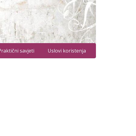
Praktični savjeti
Uslovi koristenja