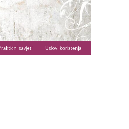
Praktični savjeti
Uslovi koristenja