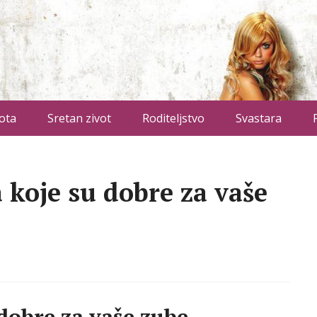
ota
Sretan zivot
Roditeljstvo
Svastara
 koje su dobre za vaše
dobre za vaše zube