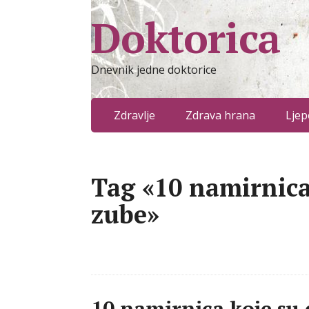
Doktorica
Dnevnik jedne doktorice
Zdravlje
Zdrava hrana
Ljep
Tag «10 namirnica
zube»
10 namirnica koje su 