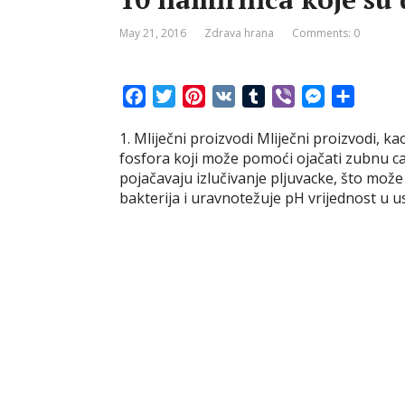
May 21, 2016
Zdrava hrana
Comments: 0
F
T
P
V
T
V
M
S
a
w
i
K
u
i
e
h
1. Mliječni proizvodi Mliječni proizvodi, kao
c
i
n
m
b
s
a
fosfora koji može pomoći ojačati zubnu c
e
t
t
b
e
s
r
pojačavaju izlučivanje pljuvacke, što može 
b
t
e
l
r
e
e
bakterija i uravnotežuje pH vrijednost u u
o
e
r
r
n
o
r
e
g
k
s
e
t
r