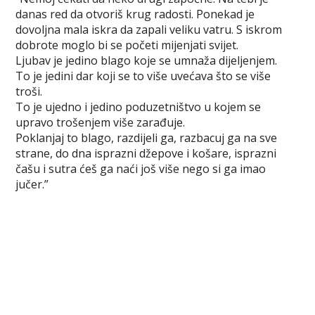
c
i
n
m
b
s
a
danas red da otvoriš krug radosti. Ponekad je
e
t
t
b
e
s
r
dovoljna mala iskra da zapali veliku vatru. S iskrom
b
t
e
l
r
e
e
dobrote moglo bi se početi mijenjati svijet.
o
e
r
r
n
Ljubav je jedino blago koje se umnaža dijeljenjem.
o
r
e
g
To je jedini dar koji se to više uvećava što se više
k
s
e
troši.
t
r
To je ujedno i jedino poduzetništvo u kojem se
upravo trošenjem više zarađuje.
Poklanjaj to blago, razdijeli ga, razbacuj ga na sve
strane, do dna isprazni džepove i košare, isprazni
čašu i sutra ćeš ga naći još više nego si ga imao
jučer.”