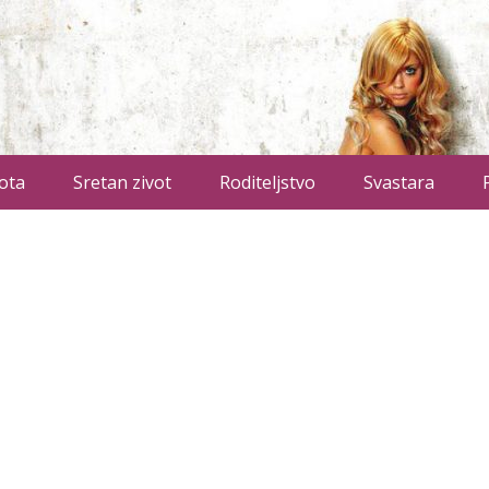
ota
Sretan zivot
Roditeljstvo
Svastara