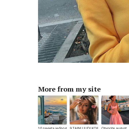
More from my site
10 savjeta jednog
9 TAJNI LJUDI KOJI
Otvorite august