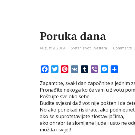
Poruka dana
August 9, 2019
Sretan zivot
,
Svastara
Comments: 
F
T
P
V
T
V
M
S
a
w
i
K
u
i
e
h
Zapamtite, svaki dan započnite s jednim 
c
i
n
m
b
s
a
Pronađite nekoga ko će vam u životu pom
e
t
t
b
e
s
r
Poštujte sve oko sebe.
b
t
e
l
r
e
e
Budite svjesni da život nije pošten i da ćet
o
e
r
r
n
No ako ponekad riskirate, ako podmetnete
o
r
e
g
ako se suprotstavljate zlostavljačima,
k
s
e
ako ohrabrite slomljene ljude i usto ne o
t
r
možda i svijet!