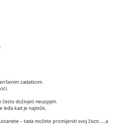
0
završenim zadatkom.
oći.
e često doživjeti neuspjeh.
 leđa kad je najteže,
dustanete – tada možete promijeniti svoj život……a