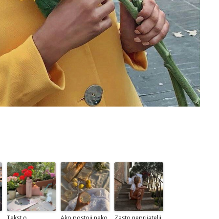
Tekst o
Ako postoji neko
Zasto neprijatelji