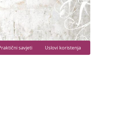
Praktični savjeti
Uslovi koristenja