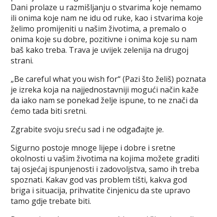
Dani prolaze u razmišljanju o stvarima koje nemamo
ili onima koje nam ne idu od ruke, kao i stvarima koje
želimo promijeniti u našim životima, a premalo o
onima koje su dobre, pozitivne i onima koje su nam
baš kako treba. Trava je uvijek zelenija na drugoj
strani.
„Be careful what you wish for“ (Pazi što želiš) poznata
je izreka koja na najjednostavniji mogući način kaže
da iako nam se ponekad želje ispune, to ne znači da
ćemo tada biti sretni.
Zgrabite svoju sreću sad i ne odgađajte je.
Sigurno postoje mnoge lijepe i dobre i sretne
okolnosti u vašim životima na kojima možete graditi
taj osjećaj ispunjenosti i zadovoljstva, samo ih treba
spoznati. Kakav god vas problem tišti, kakva god
briga i situacija, prihvatite činjenicu da ste upravo
tamo gdje trebate biti.