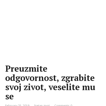
Preuzmite
odgovornost, zgrabite
svoj zivot, veselite mu
se
February 25, 2019
Sretan zivot
Comments: 0