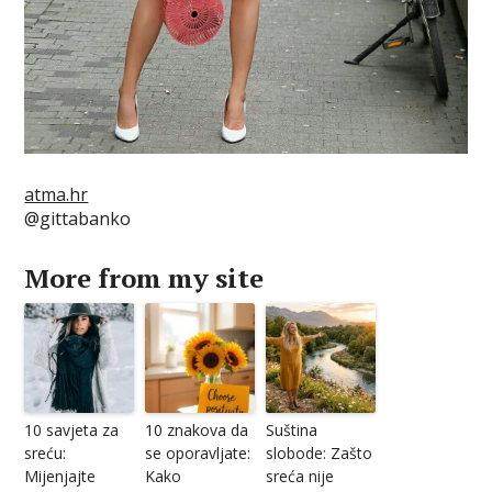
atma.hr
@gittabanko
More from my site
10 savjeta za
10 znakova da
Suština
sreću:
se oporavljate:
slobode: Zašto
Mijenjajte
Kako
sreća nije