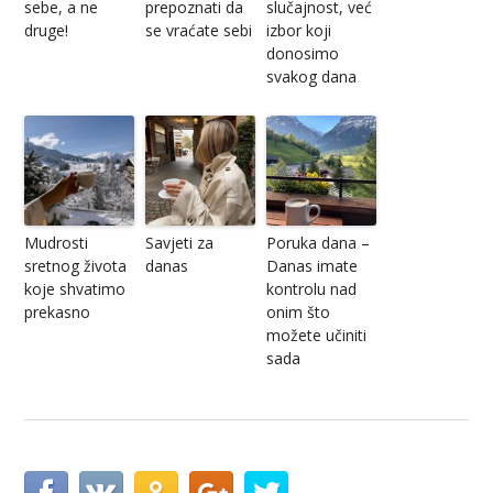
sebe, a ne
prepoznati da
slučajnost, već
druge!
se vraćate sebi
izbor koji
donosimo
svakog dana
Mudrosti
Savjeti za
Poruka dana –
sretnog života
danas
Danas imate
koje shvatimo
kontrolu nad
prekasno
onim što
možete učiniti
sada