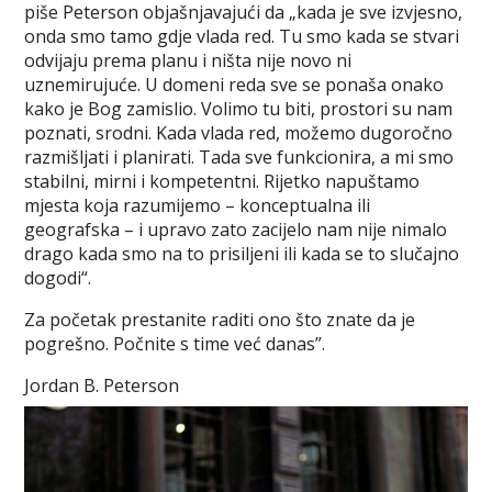
piše Peterson objašnjavajući da „kada je sve izvjesno,
onda smo tamo gdje vlada red. Tu smo kada se stvari
odvijaju prema planu i ništa nije novo ni
uznemirujuće. U domeni reda sve se ponaša onako
kako je Bog zamislio. Volimo tu biti, prostori su nam
poznati, srodni. Kada vlada red, možemo dugoročno
razmišljati i planirati. Tada sve funkcionira, a mi smo
stabilni, mirni i kompetentni. Rijetko napuštamo
mjesta koja razumijemo – konceptualna ili
geografska – i upravo zato zacijelo nam nije nimalo
drago kada smo na to prisiljeni ili kada se to slučajno
dogodi“.
Za početak prestanite raditi ono što znate da je
pogrešno. Počnite s time već danas”.
Jordan B. Peterson