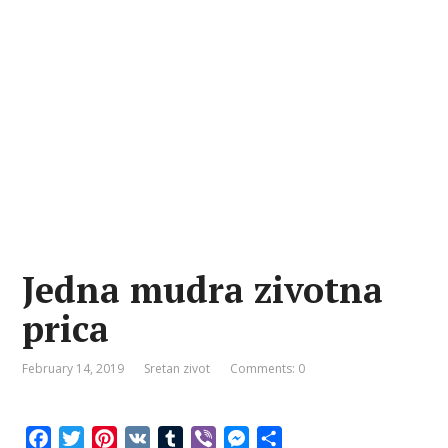
Jedna mudra zivotna
prica
February 14, 2019
Sretan zivot
Comments: 0
F
T
P
V
T
V
M
S