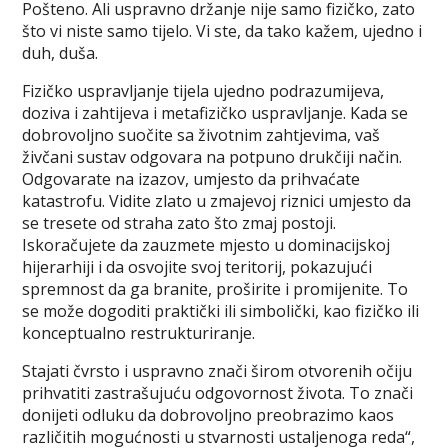
Pošteno. Ali uspravno držanje nije samo fizičko, zato
što vi niste samo tijelo. Vi ste, da tako kažem, ujedno i
duh, duša.
Fizičko uspravljanje tijela ujedno podrazumijeva,
doziva i zahtijeva i metafizičko uspravljanje. Kada se
dobrovoljno suočite sa životnim zahtjevima, vaš
živčani sustav odgovara na potpuno drukčiji način.
Odgovarate na izazov, umjesto da prihvaćate
katastrofu. Vidite zlato u zmajevoj riznici umjesto da
se tresete od straha zato što zmaj postoji.
Iskoračujete da zauzmete mjesto u dominacijskoj
hijerarhiji i da osvojite svoj teritorij, pokazujući
spremnost da ga branite, proširite i promijenite. To
se može dogoditi praktički ili simbolički, kao fizičko ili
konceptualno restrukturiranje.
Stajati čvrsto i uspravno znači širom otvorenih očiju
prihvatiti zastrašujuću odgovornost života. To znači
donijeti odluku da dobrovoljno preobrazimo kaos
različitih mogućnosti u stvarnosti ustaljenoga reda“,