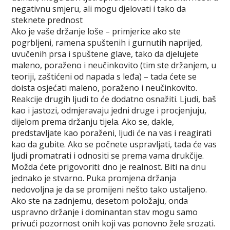
negativnu smjeru, ali mogu djelovati i tako da
steknete prednost
Ako je vaše držanje loše – primjerice ako ste
pogrbljeni, ramena spuštenih i gurnutih naprijed,
uvučenih prsa i spuštene glave, tako da djelujete
maleno, poraženo i neučinkovito (tim ste držanjem, u
teoriji, zaštićeni od napada s leđa) – tada ćete se
doista osjećati maleno, poraženo i neučinkovito.
Reakcije drugih ljudi to će dodatno osnažiti. Ljudi, baš
kao i jastozi, odmjeravaju jedni druge i procjenjuju,
dijelom prema držanju tijela. Ako se, dakle,
predstavljate kao poraženi, ljudi će na vas i reagirati
kao da gubite. Ako se počnete uspravljati, tada će vas
ljudi promatrati i odnositi se prema vama drukčije.
Možda ćete prigovoriti: dno je realnost. Biti na dnu
jednako je stvarno. Puka promjena držanja
nedovoljna je da se promijeni nešto tako ustaljeno.
Ako ste na zadnjemu, desetom položaju, onda
uspravno držanje i dominantan stav mogu samo
privući pozornost onih koji vas ponovno žele srozati.