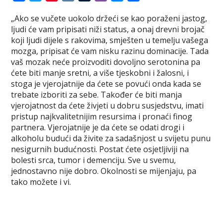
a
w
i
K
u
i
e
h
„Ako se vučete uokolo držeći se kao poraženi jastog,
c
i
n
m
b
s
a
ljudi će vam pripisati niži status, a onaj drevni brojač
e
t
t
b
e
s
r
koji ljudi dijele s rakovima, smješten u temelju vašega
b
t
e
l
r
e
e
mozga, pripisat će vam nisku razinu dominacije. Tada
o
e
r
r
n
vaš mozak neće proizvoditi dovoljno serotonina pa
o
r
e
g
ćete biti manje sretni, a više tjeskobni i žalosni, i
k
s
e
stoga je vjerojatnije da ćete se povući onda kada se
t
r
trebate izboriti za sebe. Također će biti manja
vjerojatnost da ćete živjeti u dobru susjedstvu, imati
pristup najkvalitetnijim resursima i pronaći finog
partnera. Vjerojatnije je da ćete se odati drogi i
alkoholu budući da živite za sadašnjost u svijetu punu
nesigurnih budućnosti. Postat ćete osjetljiviji na
bolesti srca, tumor i demenciju. Sve u svemu,
jednostavno nije dobro. Okolnosti se mijenjaju, pa
tako možete i vi.