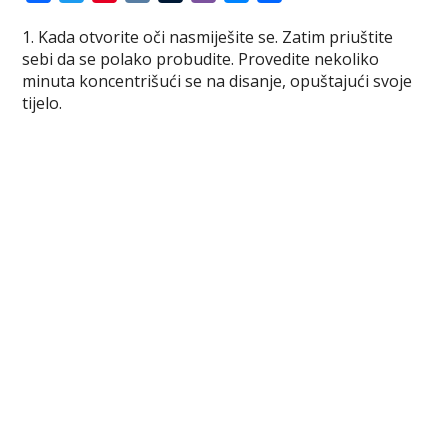
a
w
i
K
u
i
e
h
1. Kada otvorite oči nasmiješite se. Zatim priuštite
c
i
n
m
b
s
a
sebi da se polako probudite. Provedite nekoliko
e
t
t
b
e
s
r
minuta koncentrišući se na disanje, opuštajući svoje
b
t
e
l
r
e
e
tijelo.
o
e
r
r
n
o
r
e
g
k
s
e
t
r