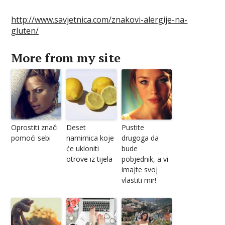
http://www.savjetnica.com/znakovi-alergije-na-
gluten/
More from my site
Oprostiti znači
Deset
Pustite
pomoći sebi
namirnica koje
drugoga da
će ukloniti
bude
otrove iz tijela
pobjednik, a vi
imajte svoj
vlastiti mir!