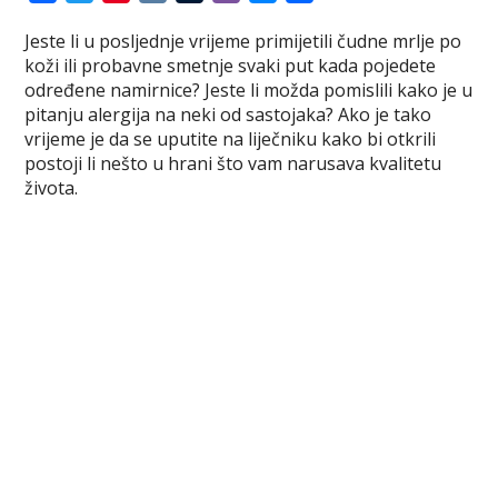
a
w
i
K
u
i
e
h
Jeste li u posljednje vrijeme primijetili čudne mrlje po
c
i
n
m
b
s
a
koži ili probavne smetnje svaki put kada pojedete
e
t
t
b
e
s
r
određene namirnice? Jeste li možda pomislili kako je u
b
t
e
l
r
e
e
pitanju alergija na neki od sastojaka? Ako je tako
o
e
r
r
n
vrijeme je da se uputite na liječniku kako bi otkrili
o
r
e
g
postoji li nešto u hrani što vam narusava kvalitetu
k
s
e
života.
t
r