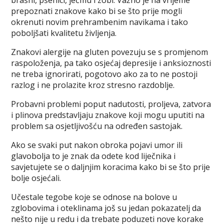
brašni, pšenici, ječmu i zobi. Važno je na vrijeme
prepoznati znakove kako bi se što prije mogli
okrenuti novim prehrambenim navikama i tako
poboljšati kvalitetu življenja.
Znakovi alergije na gluten povezuju se s promjenom
raspoloženja, pa tako osjećaj depresije i anksioznosti
ne treba ignorirati, pogotovo ako za to ne postoji
razlog i ne prolazite kroz stresno razdoblje.
Probavni problemi poput nadutosti, proljeva, zatvora
i plinova predstavljaju znakove koji mogu uputiti na
problem sa osjetljivošću na određen sastojak.
Ako se svaki put nakon obroka pojavi umor ili
glavobolja to je znak da odete kod liječnika i
savjetujete se o daljnjim koracima kako bi se što prije
bolje osjećali.
Učestale tegobe koje se odnose na bolove u
zglobovima i oteklinama još su jedan pokazatelj da
nešto nije u redu i da trebate poduzeti nove korake