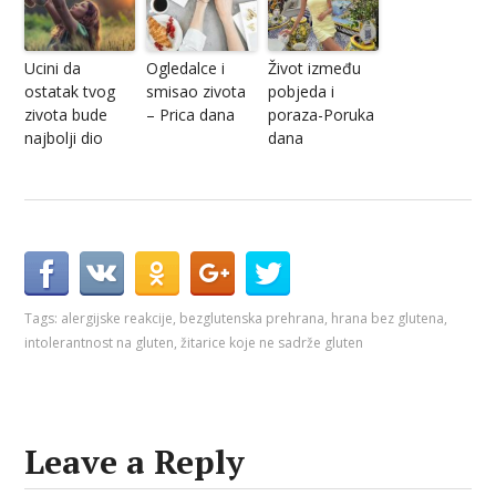
Ucini da
Ogledalce i
Život između
ostatak tvog
smisao zivota
pobjeda i
zivota bude
– Prica dana
poraza-Poruka
najbolji dio
dana
Tags:
alergijske reakcije
,
bezglutenska prehrana
,
hrana bez glutena
,
intolerantnost na gluten
,
žitarice koje ne sadrže gluten
Leave a Reply