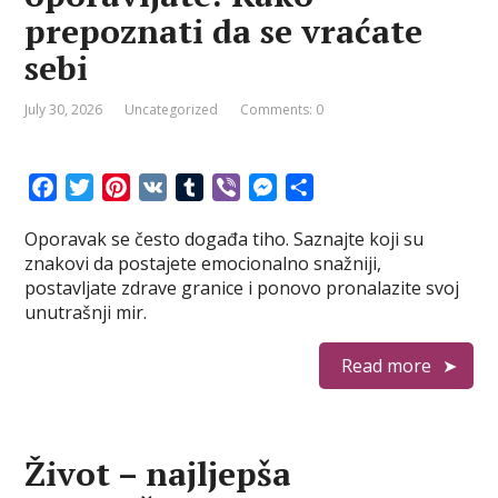
prepoznati da se vraćate
sebi
July 30, 2026
Uncategorized
Comments: 0
F
T
P
V
T
V
M
S
a
w
i
K
u
i
e
h
Oporavak se često događa tiho. Saznajte koji su
c
i
n
m
b
s
a
znakovi da postajete emocionalno snažniji,
e
t
t
b
e
s
r
postavljate zdrave granice i ponovo pronalazite svoj
b
t
e
l
r
e
e
unutrašnji mir.
o
e
r
r
n
o
r
e
g
Read more
k
s
e
t
r
Život – najljepša