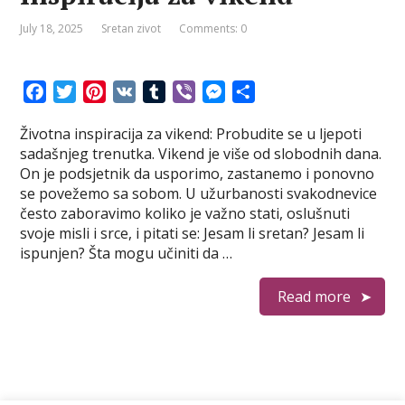
July 18, 2025
Sretan zivot
Comments: 0
F
T
P
V
T
V
M
S
a
w
i
K
u
i
e
h
Životna inspiracija za vikend: Probudite se u ljepoti
c
i
n
m
b
s
a
sadašnjeg trenutka. Vikend je više od slobodnih dana.
e
t
t
b
e
s
r
On je podsjetnik da usporimo, zastanemo i ponovno
b
t
e
l
r
e
e
se povežemo sa sobom. U užurbanosti svakodnevice
o
e
r
r
n
često zaboravimo koliko je važno stati, oslušnuti
o
r
e
g
svoje misli i srce, i pitati se: Jesam li sretan? Jesam li
k
s
e
ispunjen? Šta mogu učiniti da …
t
r
Read more