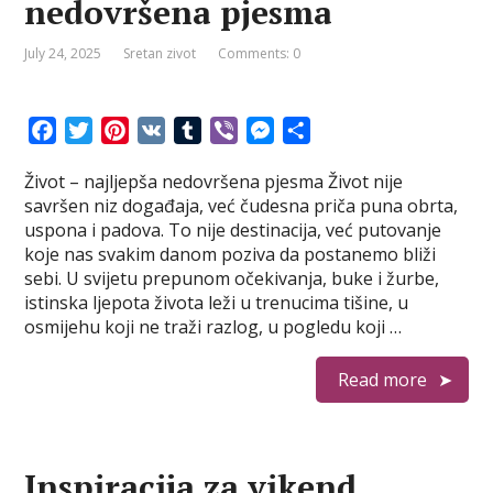
nedovršena pjesma
July 24, 2025
Sretan zivot
Comments: 0
F
T
P
V
T
V
M
S
a
w
i
K
u
i
e
h
Život – najljepša nedovršena pjesma Život nije
c
i
n
m
b
s
a
savršen niz događaja, već čudesna priča puna obrta,
e
t
t
b
e
s
r
uspona i padova. To nije destinacija, već putovanje
b
t
e
l
r
e
e
koje nas svakim danom poziva da postanemo bliži
o
e
r
r
n
sebi. U svijetu prepunom očekivanja, buke i žurbe,
o
r
e
g
istinska ljepota života leži u trenucima tišine, u
k
s
e
osmijehu koji ne traži razlog, u pogledu koji …
t
r
Read more
Inspiracija za vikend