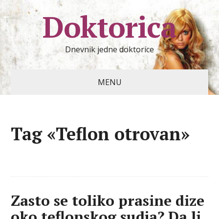
Doktorica
Dnevnik jedne doktorice
MENU
Tag «Teflon otrovan»
Zasto se toliko prasine dize
oko teflonskog sudja? Da li