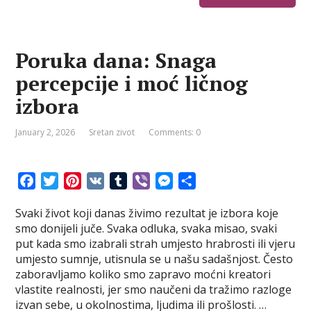
Poruka dana: Snaga
percepcije i moć ličnog
izbora
January 2, 2026
Sretan zivot
Comments: 0
F
T
P
V
T
V
M
S
a
w
i
K
u
i
e
h
Svaki život koji danas živimo rezultat je izbora koje
c
i
n
m
b
s
a
smo donijeli juče. Svaka odluka, svaka misao, svaki
e
t
t
b
e
s
r
put kada smo izabrali strah umjesto hrabrosti ili vjeru
b
t
e
l
r
e
e
umjesto sumnje, utisnula se u našu sadašnjost. Često
o
e
r
r
n
zaboravljamo koliko smo zapravo moćni kreatori
o
r
e
g
vlastite realnosti, jer smo naučeni da tražimo razloge
k
s
e
izvan sebe, u okolnostima, ljudima ili prošlosti. …