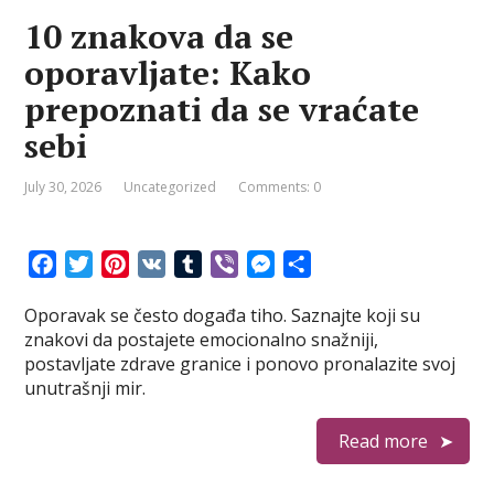
10 znakova da se
oporavljate: Kako
prepoznati da se vraćate
sebi
July 30, 2026
Uncategorized
Comments: 0
F
T
P
V
T
V
M
S
a
w
i
K
u
i
e
h
Oporavak se često događa tiho. Saznajte koji su
c
i
n
m
b
s
a
znakovi da postajete emocionalno snažniji,
e
t
t
b
e
s
r
postavljate zdrave granice i ponovo pronalazite svoj
b
t
e
l
r
e
e
unutrašnji mir.
o
e
r
r
n
o
r
e
g
Read more
k
s
e
t
r