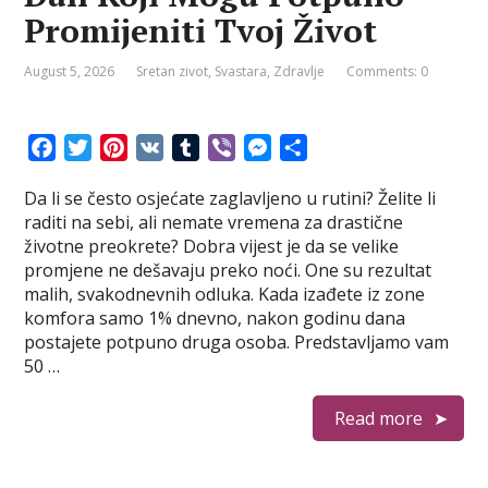
Promijeniti Tvoj Život
August 5, 2026
Sretan zivot
,
Svastara
,
Zdravlje
Comments: 0
F
T
P
V
T
V
M
S
a
w
i
K
u
i
e
h
Da li se često osjećate zaglavljeno u rutini? Želite li
c
i
n
m
b
s
a
raditi na sebi, ali nemate vremena za drastične
e
t
t
b
e
s
r
životne preokrete? ​Dobra vijest je da se velike
b
t
e
l
r
e
e
promjene ne dešavaju preko noći. One su rezultat
o
e
r
r
n
malih, svakodnevnih odluka. Kada izađete iz zone
o
r
e
g
komfora samo 1% dnevno, nakon godinu dana
k
s
e
postajete potpuno druga osoba. ​Predstavljamo vam
t
r
50 …
Read more