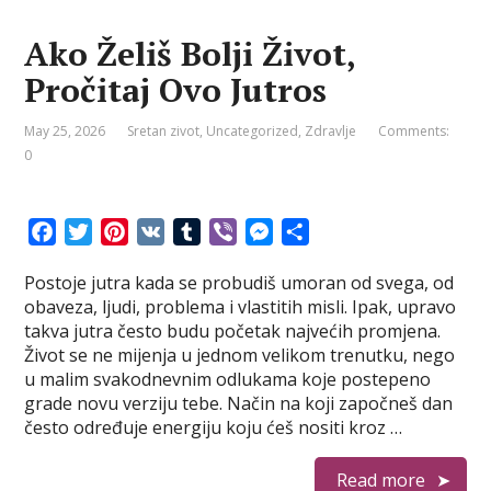
Ako Želiš Bolji Život,
Pročitaj Ovo Jutros
May 25, 2026
Sretan zivot
,
Uncategorized
,
Zdravlje
Comments:
0
F
T
P
V
T
V
M
S
a
w
i
K
u
i
e
h
Postoje jutra kada se probudiš umoran od svega, od
c
i
n
m
b
s
a
obaveza, ljudi, problema i vlastitih misli. Ipak, upravo
e
t
t
b
e
s
r
takva jutra često budu početak najvećih promjena.
b
t
e
l
r
e
e
Život se ne mijenja u jednom velikom trenutku, nego
o
e
r
r
n
u malim svakodnevnim odlukama koje postepeno
o
r
e
g
grade novu verziju tebe. Način na koji započneš dan
k
s
e
često određuje energiju koju ćeš nositi kroz …
t
r
Read more