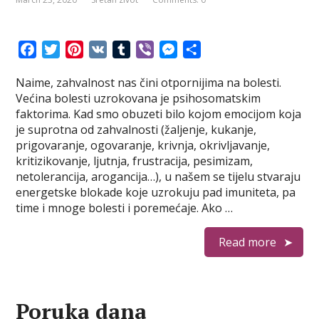
F
T
P
V
T
V
M
S
a
w
i
K
u
i
e
h
Naime, zahvalnost nas čini otpornijima na bolesti.
c
i
n
m
b
s
a
Većina bolesti uzrokovana je psihosomatskim
e
t
t
b
e
s
r
faktorima. Kad smo obuzeti bilo kojom emocijom koja
b
t
e
l
r
e
e
je suprotna od zahvalnosti (žaljenje, kukanje,
o
e
r
r
n
prigovaranje, ogovaranje, krivnja, okrivljavanje,
o
r
e
g
kritizikovanje, ljutnja, frustracija, pesimizam,
k
s
e
netolerancija, arogancija…), u našem se tijelu stvaraju
t
r
energetske blokade koje uzrokuju pad imuniteta, pa
time i mnoge bolesti i poremećaje. Ako …
Read more
Poruka dana