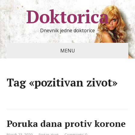
Doktorica
Dnevnik jedne doktorice
MENU
Tag «pozitivan zivot»
Poruka dana protiv korone
March 23, 2020
Sretan zivot
Comments: 0