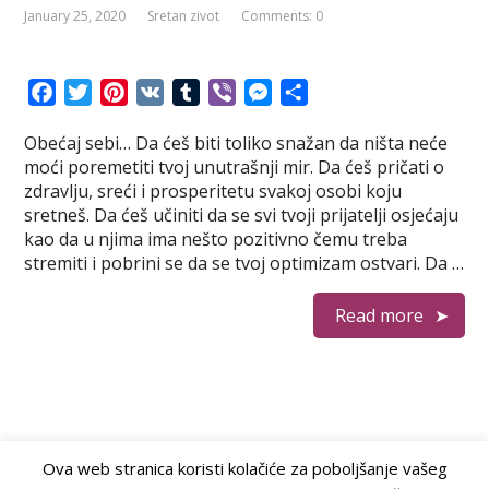
January 25, 2020
Sretan zivot
Comments: 0
F
T
P
V
T
V
M
S
a
w
i
K
u
i
e
h
Obećaj sebi… Da ćeš biti toliko snažan da ništa neće
c
i
n
m
b
s
a
moći poremetiti tvoj unutrašnji mir. Da ćeš pričati o
e
t
t
b
e
s
r
zdravlju, sreći i prosperitetu svakoj osobi koju
b
t
e
l
r
e
e
sretneš. Da ćeš učiniti da se svi tvoji prijatelji osjećaju
o
e
r
r
n
kao da u njima ima nešto pozitivno čemu treba
o
r
e
g
stremiti i pobrini se da se tvoj optimizam ostvari. Da …
k
s
e
t
r
Read more
Ova web stranica koristi kolačiće za poboljšanje vašeg