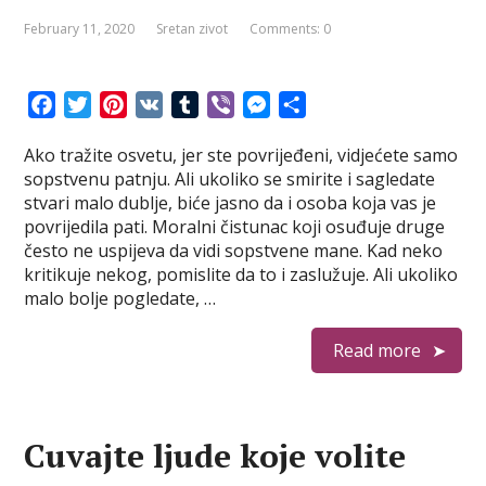
February 11, 2020
Sretan zivot
Comments: 0
F
T
P
V
T
V
M
S
a
w
i
K
u
i
e
h
Ako tražite osvetu, jer ste povrijeđeni, vidjećete samo
c
i
n
m
b
s
a
sopstvenu patnju. Ali ukoliko se smirite i sagledate
e
t
t
b
e
s
r
stvari malo dublje, biće jasno da i osoba koja vas je
b
t
e
l
r
e
e
povrijedila pati. Moralni čistunac koji osuđuje druge
o
e
r
r
n
često ne uspijeva da vidi sopstvene mane. Kad neko
o
r
e
g
kritikuje nekog, pomislite da to i zaslužuje. Ali ukoliko
k
s
e
malo bolje pogledate, …
t
r
Read more
Cuvajte ljude koje volite