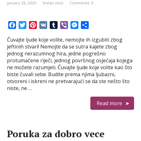
January 28, 2020
Sretan zivot
Comments: 0
F
T
P
V
T
V
M
S
a
w
i
K
u
i
e
h
Čuvajte ljude koje volite, nemojte ih izgubiti zbog
c
i
n
m
b
s
a
jeftinih stvari! Nemojte da se sutra kajete zbog
e
t
t
b
e
s
r
jednog nerazumnog hira, jedne pogrešno
b
t
e
l
r
e
e
protumačene riječi, jednog površnog osjećaja kojega
o
e
r
r
n
ne možete razumjeti. Čuvajte ljude koje volite kao što
o
r
e
g
biste čuvali sebe. Budite prema njima ljubazni,
k
s
e
otvoreni i iskreni ne pretvarajući se da ste nešto što
t
r
niste, ne …
Read more
Poruka za dobro vece