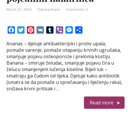
March 21, 2016
Zdrava hrana
Comments: 0
F
T
P
V
T
V
M
S
a
w
i
K
u
i
e
h
Ananas – djeluje antibakterijski i protiv upala,
c
i
n
m
b
s
a
pomaže varenje, pomaže otapanju krvnih ugrušaka,
e
t
t
b
e
s
r
smanjuje pojavu osteoporoze i preloma kostiju.
b
t
e
l
r
e
e
Banana – smiruje želudac, smanjuje pojavu čira u
o
e
r
r
n
želucu smanjenjem lučenja kiseline. Bijeli luk –
o
r
e
g
smatraju ga čudom od lijeka. Djeluje kako antibiotik
k
s
e
(smatra se da pomaže u sprečavanju i liječenju raka),
t
r
snižava krvni pritisak i …
Read more