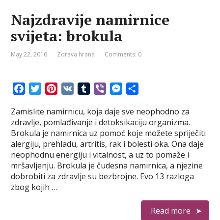
Najzdravije namirnice
svijeta: brokula
May 22, 2016
Zdrava hrana
Comments: 0
F
T
P
V
T
V
M
S
a
w
i
K
u
i
e
h
Zamislite namirnicu, koja daje sve neophodno za
c
i
n
m
b
s
a
zdravlje, pomlađivanje i detoksikaciju organizma.
e
t
t
b
e
s
r
Brokula je namirnica uz pomoć koje možete spriječiti
b
t
e
l
r
e
e
alergiju, prehladu, artritis, rak i bolesti oka. Ona daje
o
e
r
r
n
neophodnu energiju i vitalnost, a uz to pomaže i
o
r
e
g
mršavljenju. Brokula je čudesna namirnica, a njezine
k
s
e
dobrobiti za zdravlje su bezbrojne. Evo 13 razloga
t
r
zbog kojih …
Read more