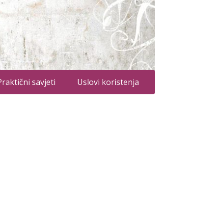
Praktični savjeti
Uslovi koristenja