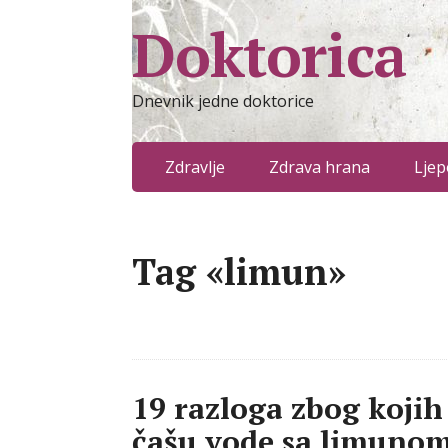
Doktorica
Dnevnik jedne doktorice
Zdravlje
Zdrava hrana
Ljep
Tag «limun»
19 razloga zbog kojih
čašu vode sa limuno