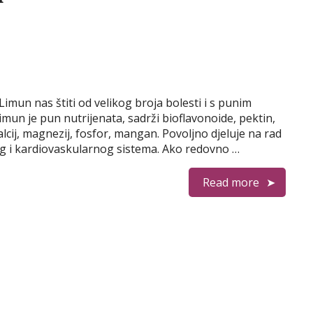
Limun nas štiti od velikog broja bolesti i s punim
imun je pun nutrijenata, sadrži bioflavonoide, pektin,
 kalcij, magnezij, fosfor, mangan. Povoljno djeluje na rad
nog i kardiovaskularnog sistema. Ako redovno …
Read more