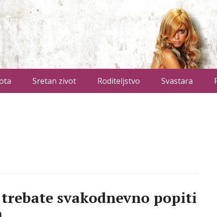
ota
Sretan zivot
Roditeljstvo
Svastara
 trebate svakodnevno popiti
m