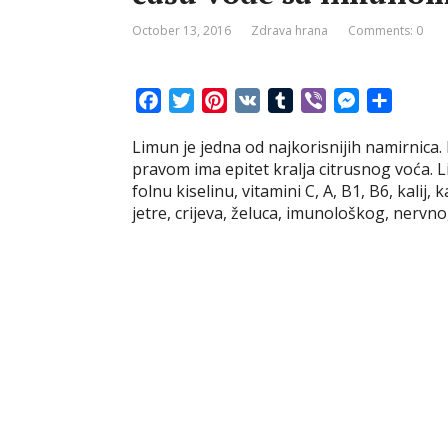
October 13, 2016
Zdrava hrana
Comments: 0
F
T
P
V
T
V
M
S
a
w
i
K
u
i
e
h
Limun je jedna od najkorisnijih namirnica. 
c
i
n
m
b
s
a
pravom ima epitet kralja citrusnog voća. L
e
t
t
b
e
s
r
folnu kiselinu, vitamini C, A, B1, B6, kalij,
b
t
e
l
r
e
e
jetre, crijeva, želuca, imunološkog, nerv
o
e
r
r
n
o
r
e
g
k
s
e
t
r