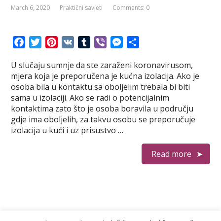
March 6, 2020
Praktični savjeti
Comments: 0
F
T
P
V
T
V
M
S
a
w
i
K
u
i
e
h
U slučaju sumnje da ste zaraženi koronavirusom,
c
i
n
m
b
s
a
mjera koja je preporučena je kućna izolacija. Ako je
e
t
t
b
e
s
r
osoba bila u kontaktu sa oboljelim trebala bi biti
b
t
e
l
r
e
e
sama u izolaciji. Ako se radi o potencijalnim
o
e
r
r
n
kontaktima zato što je osoba boravila u području
o
r
e
g
gdje ima oboljelih, za takvu osobu se preporučuje
k
s
e
izolacija u kući i uz prisustvo …
t
r
Read more