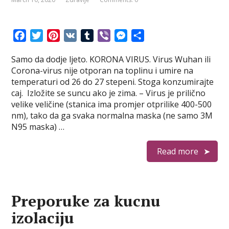
F
T
P
V
T
V
M
S
a
w
i
K
u
i
e
h
Samo da dodje ljeto. KORONA VIRUS. Virus Wuhan ili
c
i
n
m
b
s
a
Corona-virus nije otporan na toplinu i umire na
e
t
t
b
e
s
r
temperaturi od 26 do 27 stepeni. Stoga konzumirajte
b
t
e
l
r
e
e
caj. Izložite se suncu ako je zima. – Virus je prilično
o
e
r
r
n
velike veličine (stanica ima promjer otprilike 400-500
o
r
e
g
nm), tako da ga svaka normalna maska (ne samo 3M
k
s
e
N95 maska) …
t
r
Read more
Preporuke za kucnu
izolaciju