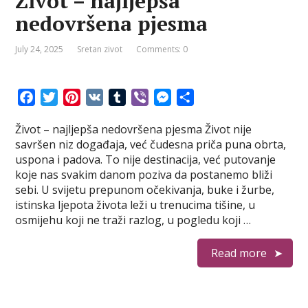
Život – najljepša
nedovršena pjesma
July 24, 2025
Sretan zivot
Comments: 0
F
T
P
V
T
V
M
S
a
w
i
K
u
i
e
h
Život – najljepša nedovršena pjesma Život nije
c
i
n
m
b
s
a
savršen niz događaja, već čudesna priča puna obrta,
e
t
t
b
e
s
r
uspona i padova. To nije destinacija, već putovanje
b
t
e
l
r
e
e
koje nas svakim danom poziva da postanemo bliži
o
e
r
r
n
sebi. U svijetu prepunom očekivanja, buke i žurbe,
o
r
e
g
istinska ljepota života leži u trenucima tišine, u
k
s
e
osmijehu koji ne traži razlog, u pogledu koji …
t
r
Read more