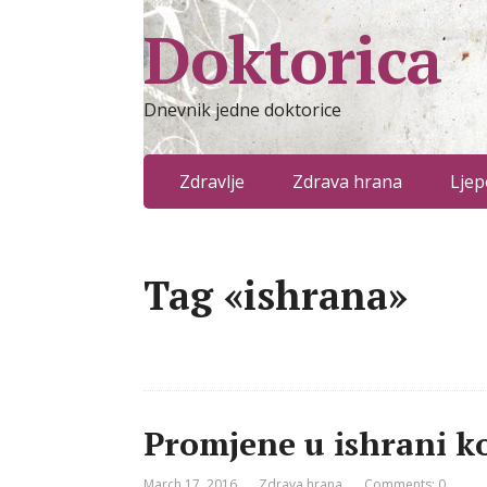
Doktorica
Dnevnik jedne doktorice
Zdravlje
Zdrava hrana
Ljep
Tag «ishrana»
Promjene u ishrani k
March 17, 2016
Zdrava hrana
Comments: 0