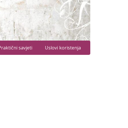
Praktični savjeti
Uslovi koristenja