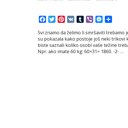
F
T
P
V
T
V
M
S
a
w
i
K
u
i
e
h
Svi znamo da želimo li smršaviti trebamo je
c
i
n
m
b
s
a
su pokazala kako postoje još neki trikovi 
e
t
t
b
e
s
r
biste saznali koliko osobi vaše težine tre
b
t
e
l
r
e
e
Npr. ako imate 60 kg: 60×31= 1860. -2- …
o
e
r
r
n
o
r
e
g
k
s
e
t
r