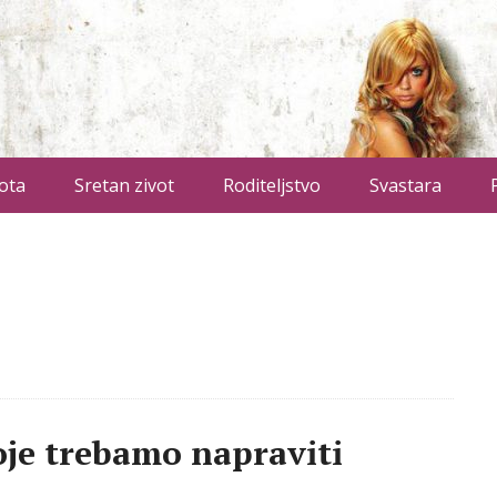
ota
Sretan zivot
Roditeljstvo
Svastara
oje trebamo napraviti