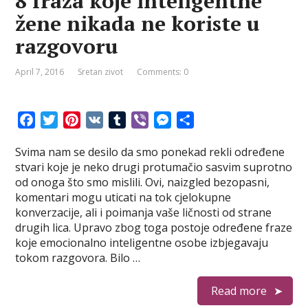
8 fraza koje inteligentne
žene nikada ne koriste u
razgovoru
April 7, 2016
Sretan zivot
Comments: 0
F
T
P
V
T
V
M
S
a
w
i
K
u
i
e
h
Svima nam se desilo da smo ponekad rekli određene
c
i
n
m
b
s
a
stvari koje je neko drugi protumačio sasvim suprotno
e
t
t
b
e
s
r
od onoga što smo mislili. Ovi, naizgled bezopasni,
b
t
e
l
r
e
e
komentari mogu uticati na tok cjelokupne
o
e
r
r
n
konverzacije, ali i poimanja vaše ličnosti od strane
o
r
e
g
drugih lica. Upravo zbog toga postoje određene fraze
k
s
e
koje emocionalno inteligentne osobe izbjegavaju
t
r
tokom razgovora. Bilo …
Read more