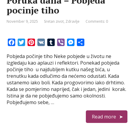
Poruka dana – Pobjeda
pocinje tiho
November 9, 2025
Sretan zivot
,
Zdravlje
Comments: 0
F
T
P
V
T
V
M
S
a
w
i
K
u
i
e
h
Pobjeda počinje tiho Neke pobjede u životu ne
c
i
n
m
b
s
a
izgledaju kao aplauzi i reflektori. Ponekad pobjeda
e
t
t
b
e
s
r
počinje tiho u najdubljem kutku našeg bića, u
b
t
e
l
r
e
e
trenutku kada odlučimo da nećemo odustati. Kada
o
e
r
r
n
ustanemo iako boli. Kada progovorimo iako drhtimo.
o
r
e
g
Kada se pomjerimo naprijed, čak i jedan, jedini korak.
k
s
e
Istina je da ne pobjeđujemo samo okolnosti.
t
r
Pobjeđujemo sebe, …
Read more