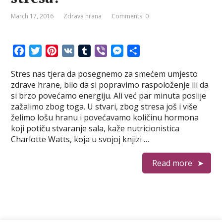
March 17, 2016
Zdrava hrana
Comments: 0
F
T
P
V
T
V
M
S
a
w
i
K
u
i
e
h
Stres nas tjera da posegnemo za smećem umjesto
c
i
n
m
b
s
a
zdrave hrane, bilo da si popravimo raspoloženje ili da
e
t
t
b
e
s
r
si brzo povećamo energiju. Ali već par minuta poslije
b
t
e
l
r
e
e
zažalimo zbog toga. U stvari, zbog stresa još i više
o
e
r
r
n
želimo lošu hranu i povećavamo količinu hormona
o
r
e
g
koji potiču stvaranje sala, kaže nutricionistica
k
s
e
Charlotte Watts, koja u svojoj knjizi …
t
r
Read more